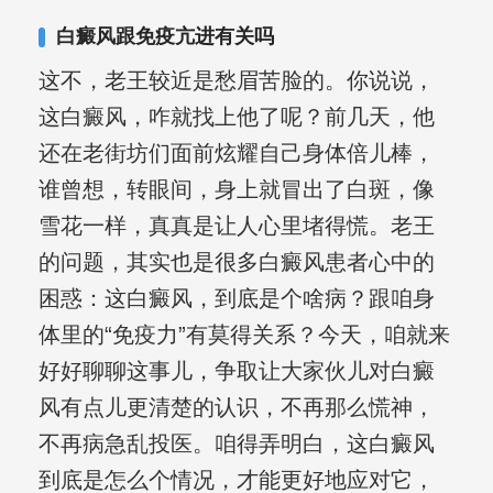
复发期;临床运用中医的辨证施治，理法
白癜风跟免疫亢进有关吗
方药，综合治疗方面，建树颇丰。
这不，老王较近是愁眉苦脸的。你说说，
这白癜风，咋就找上他了呢？前几天，他
还在老街坊们面前炫耀自己身体倍儿棒，
谁曾想，转眼间，身上就冒出了白斑，像
雪花一样，真真是让人心里堵得慌。老王
的问题，其实也是很多白癜风患者心中的
困惑：这白癜风，到底是个啥病？跟咱身
体里的“免疫力”有莫得关系？今天，咱就来
好好聊聊这事儿，争取让大家伙儿对白癜
风有点儿更清楚的认识，不再那么慌神，
不再病急乱投医。咱得弄明白，这白癜风
到底是怎么个情况，才能更好地应对它，