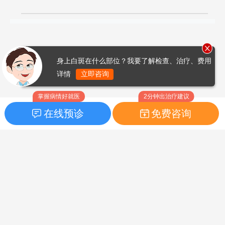
身上白斑在什么部位？我要了解检查、治疗、费用
详情
立即咨询
掌握病情好就医
2分钟出治疗建议
在线预诊
免费咨询
首页
|
药品指南
|
FAQ问题
Copyright © 2026
白癜风之家网
版权所有
鲁ICP备14010760号-3
声明：本站内容仅供参考，不作为诊断及医疗依据；部分文字及图
片均来自于网络，如侵犯到您的权益，请及时联系我们进行处理，
联系邮箱：skinhealth#foxmail.com（#改为@）。