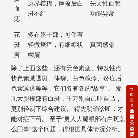
边界模糊，摩擦后白
先天性血管
血
斑不红
功能异常
痣
花
多在躯干部，可伴有
斑
轻微瘙痒，有细糠状
真菌感染
癣
鳞屑
除了上面这些，还有无色素痣、特发性点
状色素减退斑、体癣、白色糠疹、炎症后
色素减退等等，它们各有各的“故事”。 发
立
即
现大腿根部有白斑，千万别自己吓自己，
报
名
更别轻易下综合建议。 得先明确诊断，才
全
国
能对症下药。 至于“男人大腿根部有白斑怎
公
么回事”这个问题，得根据具体情况分析。
益
援