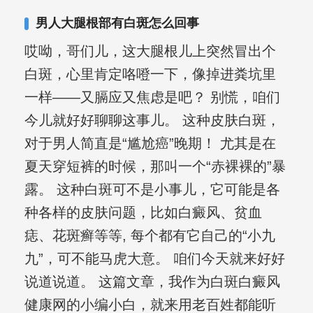
其对女性银屑病、顽固性银屑病、全身
男人大腿根部有白斑怎么回事
大面积、手脚部银屑病的治疗有丰富经
哎呦，哥们儿，这大腿根儿上突然冒出个
验。
白斑，心里肯定咯噔一下，像掉进粪坑里
一样——又膈应又焦虑是吧？ 别慌，咱们
今儿就好好聊聊这事儿。 这种皮肤白斑，
对于男人简直是“尴尬癌”晚期！ 尤其是在
夏天穿短裤的时候，那叫一个“赤裸裸的”暴
露。 这种白斑可不是小事儿，它可能是各
种各样的皮肤问题，比如白癜风、贫血
痣、花斑癣等等, 每个都有它自己的“小九
九”，可不能马虎大意。 咱们今天就来好好
说道说道。 这篇文章，我作为白斑白癜风
健康网的小编小白，就来用老百姓都能听