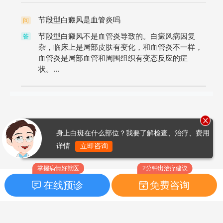
节段型白癜风是血管炎吗
问
节段型白癜风不是血管炎导致的。白癜风病因复
答
杂，临床上是局部皮肤有变化，和血管炎不一样，
血管炎是局部血管和周围组织有变态反应的症
状。...
身上白斑在什么部位？我要了解检查、治疗、费用
详情
立即咨询
掌握病情好就医
2分钟出治疗建议
在线预诊
免费咨询
首页
|
药品指南
|
FAQ问题