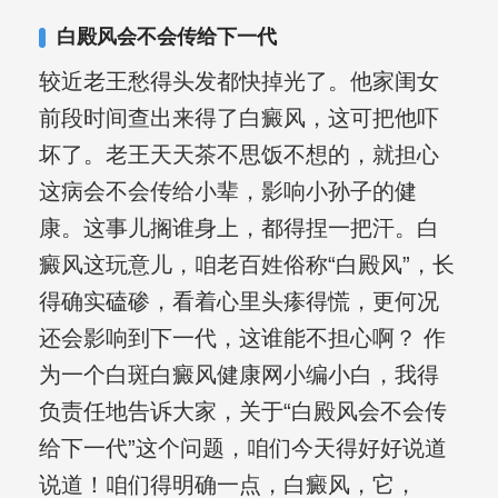
其对女性银屑病、顽固性银屑病、全身
白殿风会不会传给下一代
大面积、手脚部银屑病的治疗有丰富经
较近老王愁得头发都快掉光了。他家闺女
验。
前段时间查出来得了白癜风，这可把他吓
坏了。老王天天茶不思饭不想的，就担心
这病会不会传给小辈，影响小孙子的健
康。这事儿搁谁身上，都得捏一把汗。白
癜风这玩意儿，咱老百姓俗称“白殿风”，长
得确实磕碜，看着心里头瘆得慌，更何况
还会影响到下一代，这谁能不担心啊？ 作
为一个白斑白癜风健康网小编小白，我得
负责任地告诉大家，关于“白殿风会不会传
给下一代”这个问题，咱们今天得好好说道
说道！咱们得明确一点，白癜风，它，