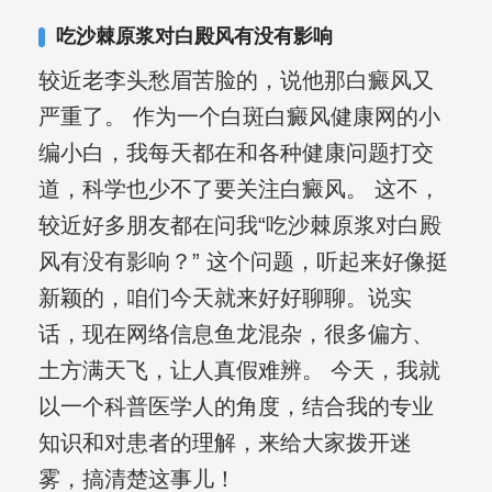
合巩固用药的调理，并对白癜风患者的
吃沙棘原浆对白殿风有没有影响
日常维护、饮食、锻炼等给予综合指
较近老李头愁眉苦脸的，说他那白癜风又
导，全方位帮助患者康复。
严重了。 作为一个白斑白癜风健康网的小
编小白，我每天都在和各种健康问题打交
道，科学也少不了要关注白癜风。 这不，
较近好多朋友都在问我“吃沙棘原浆对白殿
风有没有影响？” 这个问题，听起来好像挺
新颖的，咱们今天就来好好聊聊。说实
话，现在网络信息鱼龙混杂，很多偏方、
土方满天飞，让人真假难辨。 今天，我就
以一个科普医学人的角度，结合我的专业
知识和对患者的理解，来给大家拨开迷
雾，搞清楚这事儿！