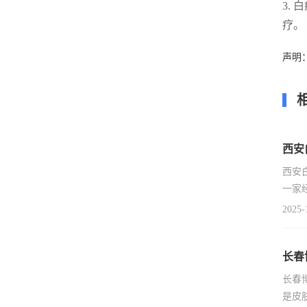
3.
疗。
声明
西安
西安
一家
2025-
长春
长春
是皮