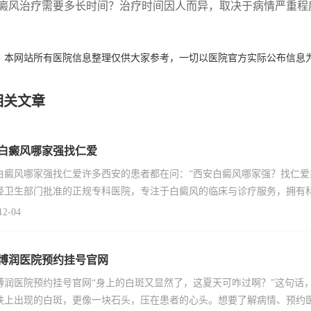
 白癜风治疗需要多长时间？治疗时间因人而异，取决于病情严重
：本网站所有医院信息整理仅供大家参考，一切以医院官方实际公布信息
相关文章
白癜风哪家强找仁爱
白癜风哪家强找仁爱许多西安的患者都在问：“西安白癜风哪家强？找仁爱
经卫生部门批准的正规专科医院，专注于白癜风的临床与诊疗服务，拥有
12-04
博润医院预约挂号官网
博润医院预约挂号官网“身上的白斑又显然了，这夏天可咋过啊？”这句话
肤上出现的白斑，更像一块石头，压在患者的心头。想要了解病情、预约