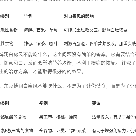
物类别
举例
对白癜风的影响
致敏性食物
海鲜、芒果、草莓
可能加重过敏反应，影响白斑恢复
激性食物
辣椒、浓茶、咖啡
刺激胃肠道，影响营养吸收，加重皮肤
博润白癜风不能吃什么，这个问题没有简单的答案。它需要结合
，随意忌口，反而会影响营养均衡，不利于疾病的恢复。 往深
生的治疗方案，才能取得很好的的效果。
，东莞博润白癜风不能吃什么，不是为了让你禁食，而是为了让
物类别
举例
建议
含酪氨酸的食物
黑芝麻、核桃、瘦肉
适量摄入，有助于黑色
生素B族丰富的食物
全谷物、豆类、绿叶蔬菜
有助于增强免疫力，促