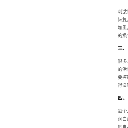
刺激
恢复
加重
的损
三、
很多
的活
要控
得适
四、
每个
润白
解自