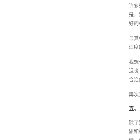
许多
是，
好的
与其
适度
我想
沮丧
合治
再次
五、
除了
累和