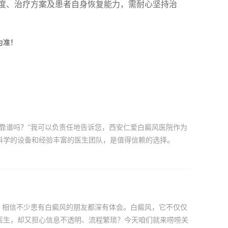
程度、治疗方案及患者自身恢复能力，需耐心坚持治
为准！
靠谱吗？”我可以负责任地告诉您，西安仁爱白癜风医院作为
科学的设备和经验丰富的医生团队，是值得信赖的选择。
，相信不少患有白癜风的朋友都深有体会。白癜风，它不仅仅
医生，却又担心信息不透明、流程繁琐？今天咱们就来唠唠关