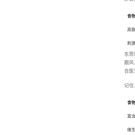
食
高
刺
东莞
跟风
合医
记住
食
富
维