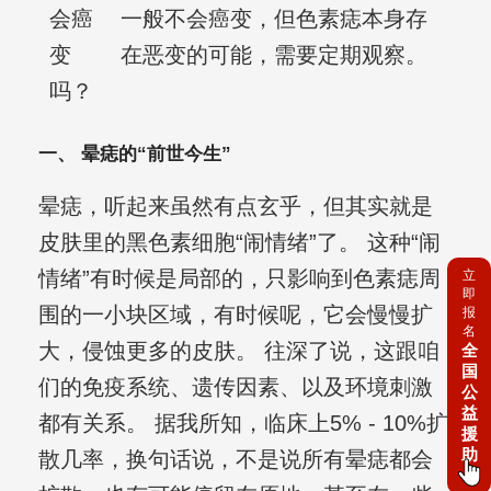
会癌
一般不会癌变，但色素痣本身存
变
在恶变的可能，需要定期观察。
吗？
一、 晕痣的“前世今生”
晕痣，听起来虽然有点玄乎，但其实就是
皮肤里的黑色素细胞“闹情绪”了。 这种“闹
情绪”有时候是局部的，只影响到色素痣周
立
即
围的一小块区域，有时候呢，它会慢慢扩
报
名
大，侵蚀更多的皮肤。 往深了说，这跟咱
全
国
们的免疫系统、遗传因素、以及环境刺激
公
益
都有关系。 据我所知，临床上5% - 10%扩
援
助
散几率，换句话说，不是说所有晕痣都会