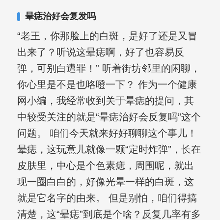
其对女性银屑病、顽固性银屑病、全身
晕痣治好会复发吗
大面积、手脚部银屑病的治疗有丰富经
“老王，你那脸上的白斑，是好了还是又冒
验。
出来了？听说这晕痣啊，好了也容易反
弹，可别白遭罪！” 听着街坊邻里的闲聊，
你心里是不是也咯噔一下？ 作为一个健康
网小编，我经常收到关于晕痣的提问，其
中较受关注的就是“晕痣治好会反复吗”这个
问题。 咱们今天就来好好聊聊这个事儿！
晕痣，这玩意儿就像一颗“定时炸弹”，长在
皮肤里，中心是个色素痣，周围呢，就出
现一圈白白的，好像光晕一样的白斑，这
就是它名字的由来。 但是别怕，咱们得搞
清楚，这“晕痣”到底是个啥？反复几率有多