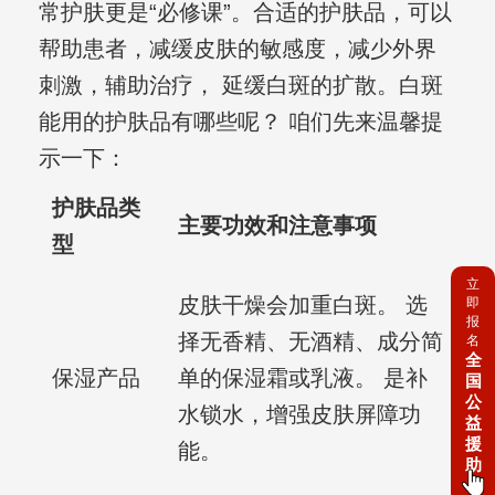
常护肤更是“必修课”。合适的护肤品，可以
帮助患者，减缓皮肤的敏感度，减少外界
刺激，辅助治疗， 延缓白斑的扩散。白斑
能用的护肤品有哪些呢？ 咱们先来温馨提
示一下：
护肤品类
主要功效和注意事项
型
立
皮肤干燥会加重白斑。 选
即
报
择无香精、无酒精、成分简
名
全
保湿产品
单的保湿霜或乳液。 是补
国
公
水锁水，增强皮肤屏障功
益
援
能。
助