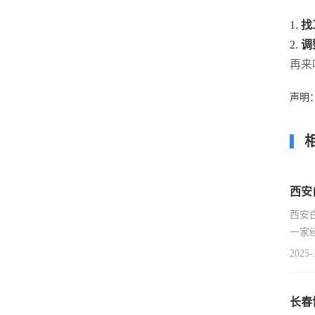
1.
找
2.
调
再来
声明
西安
西安
一家
2025-
长春