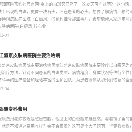
博润医院预约挂号官网“身上的白斑又显然了，这夏天可咋过啊？”这句话
肤上出现的白斑，更像一块石头，压在患者的心头。想要了解病情、预约
春博润皮肤病医院（白癜风）的预约挂号那些事儿，希望能帮大家少走弯
皮肤病医院(白癜风)核心业
12-04
江盛京皮肤病医院主要治啥病
江盛京皮肤病医院主要治啥病黑龙江盛京皮肤病医院主要诊疗以白癜风为
的治疗方法，针对不同患者的白斑类型、病情程度、身体状况等进行个性
有科学的医疗设备和经验丰富的医护团队，为患者提供从初诊到恢复的全
12-04
银康专科费用
银康费用老陈较近是愁眉苦脸，他脸上的白斑越来越显然，看着镜子里的
，就是不知道这费用咋样？会不会很贵？这可是个大问题啊，毕竟看病得花