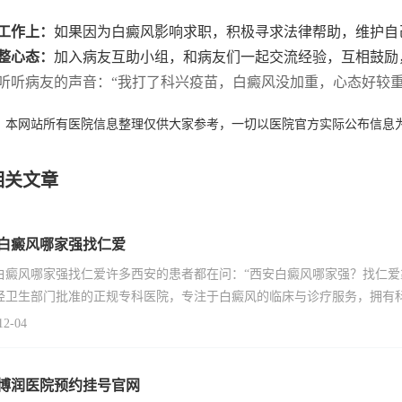
工作上：
如果因为白癜风影响求职，积极寻求法律帮助，维护自己
整心态：
加入病友互助小组，和病友们一起交流经验，互相鼓励
听听病友的声音：“我打了科兴疫苗，白癜风没加重，心态好较重
：本网站所有医院信息整理仅供大家参考，一切以医院官方实际公布信息
相关文章
白癜风哪家强找仁爱
白癜风哪家强找仁爱许多西安的患者都在问：“西安白癜风哪家强？找仁爱
经卫生部门批准的正规专科医院，专注于白癜风的临床与诊疗服务，拥有
12-04
博润医院预约挂号官网