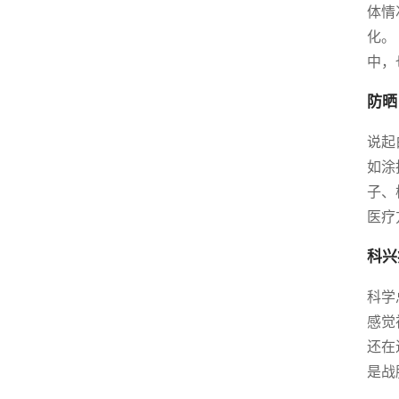
体情
化。
中，
防晒
说起
如涂
子、
医疗
科兴
科学
感觉
还在
是战