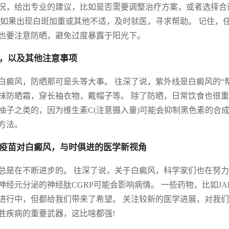
况，给出专业的建议，比如是否需要调整治疗方案，或者选择合
 如果出现白斑加重或其他不适，及时就医，寻求帮助。 记住，
也要注意防晒，避免过度暴露于阳光下。
，以及其他注意事项
白癜风，防晒那可是头等大事。 往深了说，紫外线是白癜风的“
抹防晒霜，穿长袖衣物，戴帽子等。 除了防晒，日常饮食也很重要
柚子之类的，因为维生素C(注意摄入量)可能会抑制黑色素的合
方法。
疫苗对白癜风，与时俱进的医学新视角
总是在不断进步的。 往深了说，关于白癜风，科学家们也在努力
神经元分泌的神经肽CGRP可能会影响病情。 一些药物，比如J
进行中，但都给我们带来了希望。 关注较新的医学进展，对我
胜疾病的重要武器，这比啥都强!