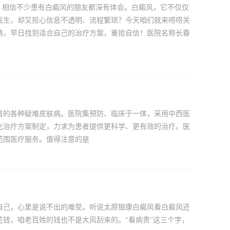
，相信不少患有白癜风的朋友都深有体会。白癜风，它不仅仅
医生，却又担心信息不透明、流程繁琐？今天咱们就来唠唠关
路，早日找到适合自己的治疗方案，重拾自信！医院名称长春
首的各种疑难皮肤病。医院集预防、临床于一体，采用中西医
化治疗方案制定，力求为患者提供更科学、更有效的治疗。医
范围医疗服务。值得注意的是
自己，心里是说不出的难受。听说太原银康白癜风看白癜风还
钱，咱老百姓的钱也不是大风刮来的。“看病贵”这三个字，