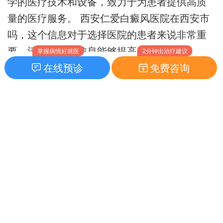
学的医疗技术和设备，致力于为患者提供高质
量的医疗服务。 西安仁爱白癜风医院在西安市
吗，这个信息对于选择医院的患者来说非常重
要，清晰的位置信息能够提高就医效率。
掌握病情好就医
2分钟出治疗建议
在线预诊
免费咨询
白癜风的病因与症状
白癜风是一种常见的获得性色素减退性皮肤
病，其发病机制复杂，目前尚不明确。遗传因
素、自身免疫、神经化学因素、黑素细胞自身
破坏等都可能是导致白癜风的原因。白癜风的
症状主要表现为皮肤出现大小不等、形状各异
的白色斑块，边界清晰，表面光滑，无鳞屑，
毛发可变白。 很多患者的困扰源于白斑的出
现，这不仅影响美观，还会带来心理压力。理