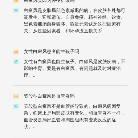
白癜风会因为怀孕扩散吗
问
白癜风是皮肤局部色素减退的病，在皮肤各处都可
答
能发生。它和遗传、自身免疫、精神神经、饮食、
黑色素细胞自身破坏、微量元素缺乏这些因素有
关。从这些因素看，和怀孕没直接关系...
女性白癜风患者能生孩子吗
问
女性有白癜风也能生孩子。白癜风是皮肤疾病，不
答
影响生育。要是有白癜风，有问题就及时对症治
疗。...
节段型白癜风是血管炎吗
问
节段型白癜风不是血管炎导致的。白癜风病因复
答
杂，临床上是局部皮肤有变化，和血管炎不一样，
血管炎是局部血管和周围组织有变态反应的症
状。...