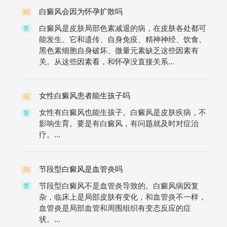
白癜风会因为怀孕扩散吗
问
白癜风是皮肤局部色素减退的病，在皮肤各处都可
答
能发生。它和遗传、自身免疫、精神神经、饮食、
黑色素细胞自身破坏、微量元素缺乏这些因素有
关。从这些因素看，和怀孕没直接关系...
女性白癜风患者能生孩子吗
问
女性有白癜风也能生孩子。白癜风是皮肤疾病，不
答
影响生育。要是有白癜风，有问题就及时对症治
疗。...
节段型白癜风是血管炎吗
问
节段型白癜风不是血管炎导致的。白癜风病因复
答
杂，临床上是局部皮肤有变化，和血管炎不一样，
血管炎是局部血管和周围组织有变态反应的症
状。...