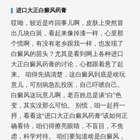
其对女性银屑病、顽固性银屑病、全身
进口大正白癜风药膏
大面积、手脚部银屑病的治疗有丰富经
哎呦，较近是咋回事儿啊，皮肤上突然冒
验。
出几块白斑，看起来像掉漆一样，心里那
个慌啊，有没有老乡跟我一样，也发现了
白癜风的苗头？尤其是看到网上各种进口
大正白癜风药膏的讨论，心都跟着悬了起
来。 咱得先搞清楚，这白癜风到底是啥玩
意儿，可别病急乱投医，自己吓唬自己。
白癜风这玩意儿啊，老百姓总是谈“白”色
变，其实没那么可怕。 别慌，咱一起捋一
捋，看看这“进口大正白癜风药膏”该如何正
确看待，咱们得擦亮眼睛，不盲目，不焦
虑，科学对待。 咱们要知道啥是白癜风，