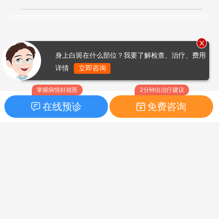
身上白斑在什么部位？我要了解检查、治疗、费用
详情
立即咨询
掌握病情好就医
2分钟出治疗建议
在线预诊
免费咨询
首页
|
药品指南
|
FAQ问题
Copyright © 2026
白癜风之家网
版权所有
鲁ICP备14010760号-3
声明：本站内容仅供参考，不作为诊断及医疗依据；部分文字及图
片均来自于网络，如侵犯到您的权益，请及时联系我们进行处理，
联系邮箱：skinhealth#foxmail.com（#改为@）。