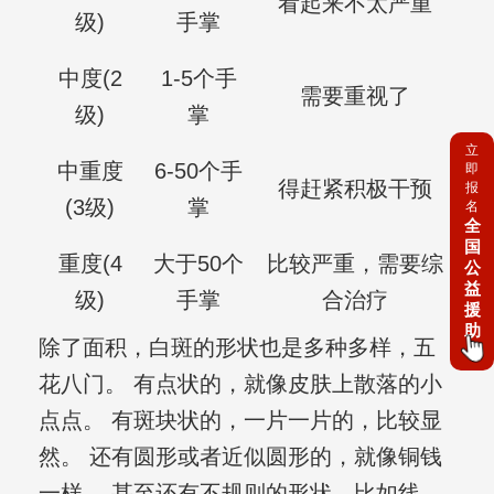
看起来不太严重
级)
手掌
中度(2
1-5个手
需要重视了
级)
掌
立
中重度
6-50个手
即
得赶紧积极干预
报
(3级)
掌
名
全
国
重度(4
大于50个
比较严重，需要综
公
益
级)
手掌
合治疗
援
助
除了面积，白斑的形状也是多种多样，五
花八门。 有点状的，就像皮肤上散落的小
点点。 有斑块状的，一片一片的，比较显
然。 还有圆形或者近似圆形的，就像铜钱
一样。 甚至还有不规则的形状，比如线