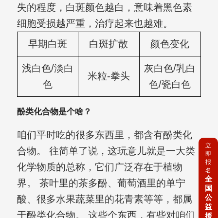
失的程度，白斑颜色越白，意味着黑色素
细胞受损越严重，治疗起来也越难。
早期白斑
白斑扩散
颜色变化
浅白色/淡白
灰白色/乳白
米粒-拳头
色
色/瓷白色
酚类化合物是个啥？
咱们平时吃的很多东西里，都含有酚类化
立
合物。 往简单了说，这玩意儿就是一大类
即
报
化学物质的总称，它们广泛存在于植物
名
全
界。 茶叶里的茶多酚、葡萄酒里的单宁
国
公
酸、很多水果蔬菜里的花青素等等，都属
益
于酚类化合物。 这些个东西，有些对咱们
援