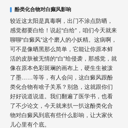
复发期;临床运用中医的辨证施治，理法
酚类化合物对白癫风影响
方药，综合治疗方面，建树颇丰。
较近这太阳是真毒啊，出门不涂点防晒，
感觉都要白给！说起“白给”，咱们今天就来
聊聊“白癜风”这个磨人的小妖精。这病啊，
可不是像晒黑那么简单，它能让你原本鲜
活的皮肤被无情的“白”给侵袭，那感觉，就
像在原本色彩斑斓的画布上，硬生生被泼
了墨……等等，有人会问，这白癜风跟酚
类化合物有啥子关系？别急，这就跟你们
好好说道说道。我们翻遍了医学书，也看
了不少论文，今天就来扒一扒这酚类化合
物对白癜风到底有些什么影响，让大家伙
儿心里有个底。