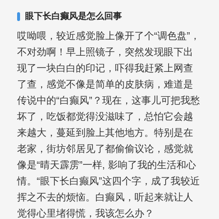
其对女性银屑病、顽固性银屑病、全身
眼下长白癫风是怎么回事
大面积、手脚部银屑病的治疗有丰富经
哎呦喂，较近感觉脸上像开了个“调色盘”，
验。
不对劲啊！早上照镜子，突然发现眼下出
现了一块白白的印记，吓得我赶紧上网查
了查，感觉不像是简单的皮肤病，难道是
传说中的“白癫风”？现在，这事儿可把我愁
坏了，吃饭都觉得没滋味了，总怕它会越
来越大，蔓延到脸上其他地方。特别是在
老家，街坊邻居见了都偷偷议论，感觉就
像是“晴天霹雳”一样, 影响了我的生活和心
情。“眼下长白癫风”这四个字，成了我较近
挥之不去的烦恼。白癫风，听起来就让人
觉得心里堵得慌，我该怎么办？