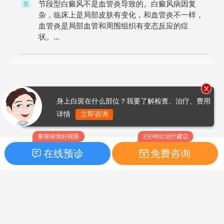
节段型白癜风不是血管炎导致的。白癜风病因复
答
杂，临床上是局部皮肤有变化，和血管炎不一样，
血管炎是局部血管和周围组织有变态反应的症
状。...
身上白斑在什么部位？我要了解检查、治疗、费用
详情
立即咨询
掌握病情好就医
2分钟出治疗建议
在线预诊
免费咨询
首页
|
药品指南
|
FAQ问题
Copyright © 2026
白癜风之家网
版权所有
鲁ICP备14010760号-3
声明：本站内容仅供参考，不作为诊断及医疗依据；部分文字及图
片均来自于网络，如侵犯到您的权益，请及时联系我们进行处理，