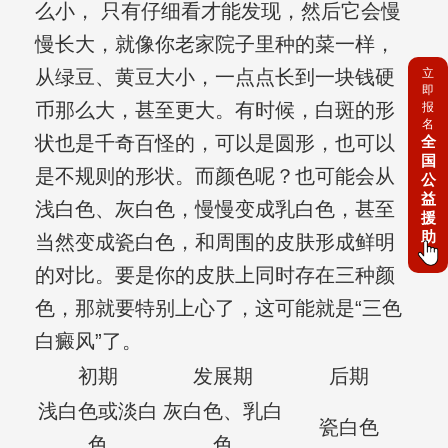
么小， 只有仔细看才能发现，然后它会慢
慢长大，就像你老家院子里种的菜一样，
立
从绿豆、黄豆大小，一点点长到一块钱硬
即
币那么大，甚至更大。有时候，白斑的形
报
名
状也是千奇百怪的，可以是圆形，也可以
全
国
是不规则的形状。而颜色呢？也可能会从
公
益
浅白色、灰白色，慢慢变成乳白色，甚至
援
助
当然变成瓷白色，和周围的皮肤形成鲜明
的对比。要是你的皮肤上同时存在三种颜
色，那就要特别上心了，这可能就是“三色
白癜风”了。
初期
发展期
后期
浅白色或淡白
灰白色、乳白
瓷白色
色
色