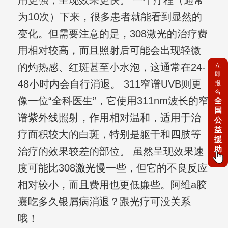
用更强，呈现效果更快。 一个疗程（通常
为10次）下来，很多患者就能看到显然的
变化。但需要注意的是，308激光的治疗费
用相对较高，而且照射后可能会出现轻微
的灼热感、红斑甚至小水泡，这通常在24-
立
即
48小时内会自行消退。 311窄谱UVB则更
报
名
像一位“全科医生”，它使用311nm波长的窄
全
国
谱紫外线照射，作用相对温和，适用于治
公
益
疗面积较大的白斑，特别是躯干和四肢等
援
助
治疗的效果较差的部位。 虽然呈现效果速
度可能比308激光慢一些，但它的不良反应
相对较小，而且费用也更低廉些。阿维a胶
囊吃多久银屑病消退？跟光疗可没关系
哦！