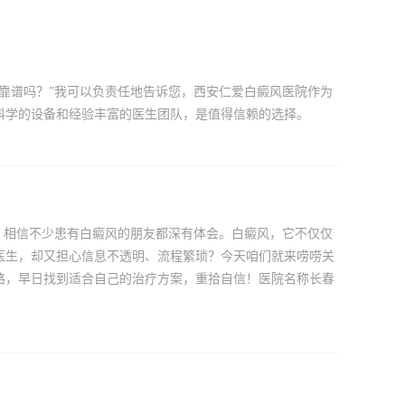
靠谱吗？”我可以负责任地告诉您，西安仁爱白癜风医院作为
科学的设备和经验丰富的医生团队，是值得信赖的选择。
，相信不少患有白癜风的朋友都深有体会。白癜风，它不仅仅
医生，却又担心信息不透明、流程繁琐？今天咱们就来唠唠关
路，早日找到适合自己的治疗方案，重拾自信！医院名称长春