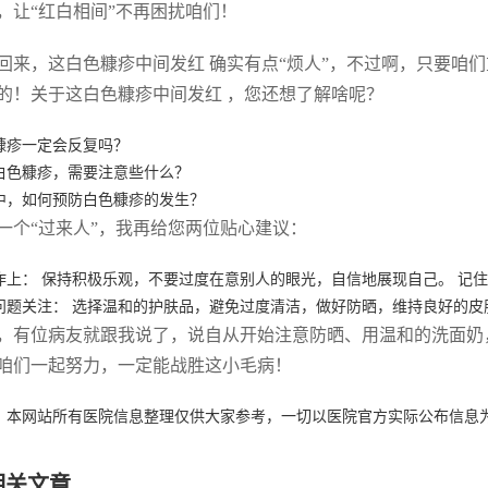
，让“红白相间”不再困扰咱们！
回来，这
白色糠疹中间发红
确实有点“烦人”，不过啊，只要咱们
的！关于这
白色糠疹中间发红
，您还想了解啥呢？
糠疹一定会反复吗？
白色糠疹，需要注意些什么？
中，如何预防白色糠疹的发生？
一个“过来人”，我再给您两位贴心建议：
作上： 保持积极乐观，不要过度在意别人的眼光，自信地展现自己。 记
问题关注： 选择温和的护肤品，避免过度清洁，做好防晒，维持良好的皮
，有位病友就跟我说了，说自从开始注意防晒、用温和的洗面奶
咱们一起努力，一定能战胜这小毛病！
：本网站所有医院信息整理仅供大家参考，一切以医院官方实际公布信息
相关文章