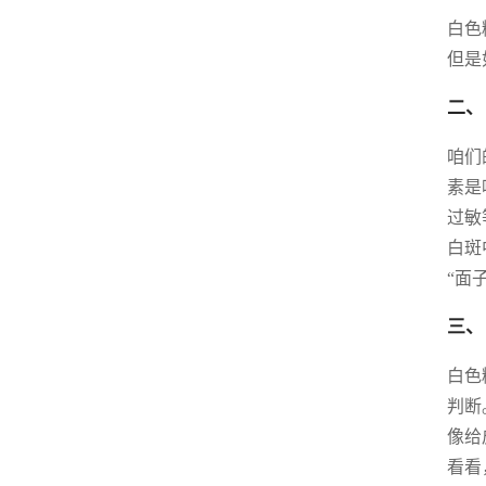
白色
但是
二、
咱们
素是
过敏
白斑
“面
三、
白色
判断
像给
看看