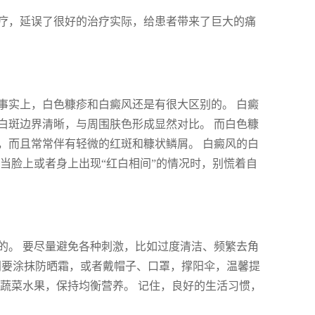
疗，延误了很好的治疗实际，给患者带来了巨大的痛
 事实上，白色糠疹和白癜风还是有很大区别的。 白癜
白斑边界清晰，与周围肤色形成显然对比。 而白色糠
，而且常常伴有轻微的红斑和糠状鳞屑。 白癜风的白
当脸上或者身上出现“红白相间”的情况时，别慌着自
的。 要尽量避免各种刺激，比如过度清洁、频繁去角
出门要涂抹防晒霜，或者戴帽子、口罩，撑阳伞，温馨提
蔬菜水果，保持均衡营养。 记住，良好的生活习惯，