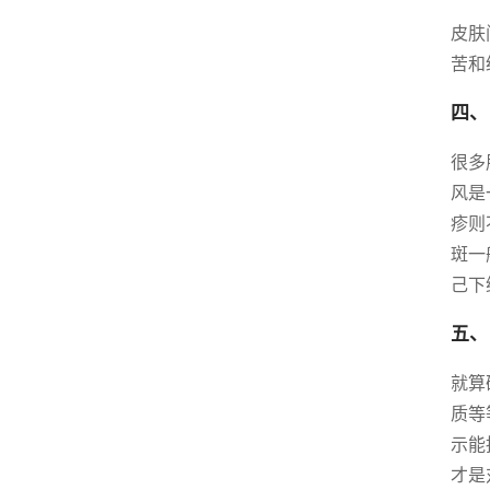
皮肤
苦和
四、
很多
风是
疹则
斑一
己下
五、
就算
质等
示能
才是