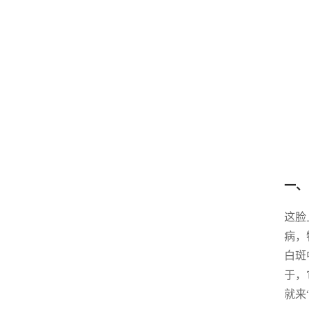
一、
这脸
病，
白斑
于，
就来