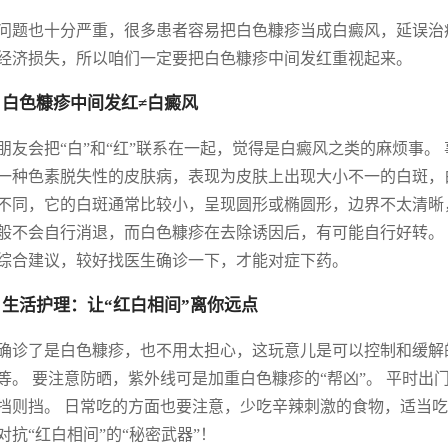
问题也十分严重，很多患者容易把白色糠疹当成白癜风，延误治
经济损失，所以咱们一定要把白色糠疹中间发红重视起来。
 白色糠疹中间发红≠白癜风
朋友会把“白”和“红”联系在一起，觉得是白癜风之类的麻烦事。
一种色素脱失性的皮肤病，表现为皮肤上出现大小不一的白斑，
不同，它的白斑通常比较小，呈现圆形或椭圆形，边界不太清晰
般不会自行消退，而白色糠疹在去除诱因后，有可能自行好转。 
综合建议，较好找医生确诊一下，才能对症下药。
 生活护理：让“红白相间”离你远点
确诊了是白色糠疹，也不用太担心，这玩意儿是可以控制和缓解
等。 要注意防晒，紫外线可是加重白色糠疹的“帮凶”。 平时
挡则挡。 日常吃的方面也要注意，少吃辛辣刺激的食物，适当吃
对抗“红白相间”的“秘密武器”！