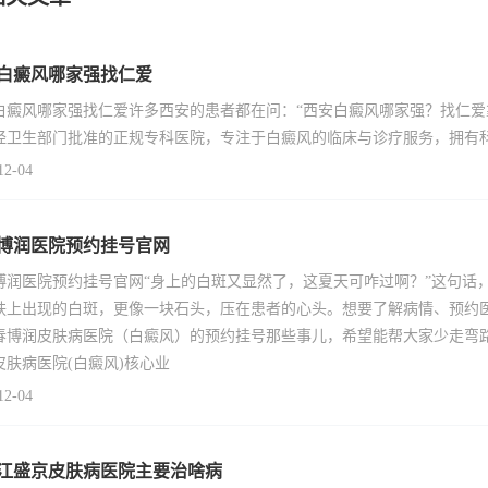
白癜风哪家强找仁爱
白癜风哪家强找仁爱许多西安的患者都在问：“西安白癜风哪家强？找仁爱
经卫生部门批准的正规专科医院，专注于白癜风的临床与诊疗服务，拥有
12-04
博润医院预约挂号官网
博润医院预约挂号官网“身上的白斑又显然了，这夏天可咋过啊？”这句话
肤上出现的白斑，更像一块石头，压在患者的心头。想要了解病情、预约
春博润皮肤病医院（白癜风）的预约挂号那些事儿，希望能帮大家少走弯
皮肤病医院(白癜风)核心业
12-04
江盛京皮肤病医院主要治啥病