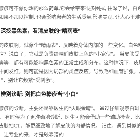
糠疹可不像你想的那么简单,它会给带来很多困扰, 往深了说，白
如果不加以控制, 也会影响患者的生活质量,影响美观, 让人心里
 深挖黑色素，看清皮肤的“晴雨表”
的皮肤啊，就像个“晴雨表”，反映着身体内部的一些变化。白色
啥？说白了，它就是负责给咱们皮肤上色的“小家伙”。 当皮肤
等等，都有可能影响黑色素的正常生成和分布。这种情况下，皮肤
中间发红，则可能是因为局部的炎症反应，导致毛细血管扩张，
子”，别让它频繁“受刺激”。
 辨别诊断: 别把白色糠疹当“小白”
糠疹的诊断，主要还是靠医生的“火眼金睛”。 通过仔细观察白
。 有时候为了更准确地诊断，医生可能会借助一些辅助检查，比
皮肤拍CT，能更细致地了解皮肤的内部情况。 记住，遇到类似
，让专业的来，才是较靠谱的！