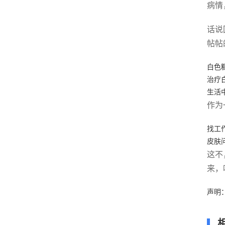
病情
话说
帖帖
白色
治疗
生活
作为
找工
皮肤
这不
来，
声明