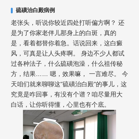
其对女性银屑病、顽固性银屑病、全身
硫磺治白殿病例
大面积、手脚部银屑病的治疗有丰富经
老张头，听说你较近四处打听偏方啊？ 还
验。
是为了你家老伴儿那身上的白斑，真的
是，看着都替你着急。话说回来，这白癜
风，可真是让人头疼啊。 身边不少人都试
过各种法子，什么硫磺泡澡，什么祖传秘
方，结果…… 嗯，效果嘛， 一言难尽。 今
天咱们就来聊聊这"硫磺治白殿"的事儿，这
究竟是咋回事，有没有个谱？咱尽量用大
白话，让你听得懂，心里也有个底。