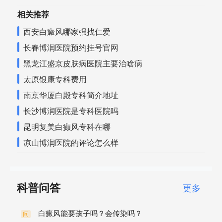
相关推荐
西安白癜风哪家强找仁爱
长春博润医院预约挂号官网
黑龙江盛京皮肤病医院主要治啥病
太原银康专科费用
南京华厦白殿专科简介地址
长沙博润医院是专科医院吗
昆明复美白癫风专科在哪
凉山博润医院的评论怎么样
科普问答
更多
白癜风能要孩子吗？会传染吗？
问