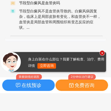
节段型白癜风是血管炎吗
问
节段型白癜风不是血管炎导致的。白癜风病因复
答
杂，临床上是局部皮肤有变化，和血管炎不一样，
血管炎是局部血管和周围组织有变态反应的症
状。...
身上白斑在什么部位？我要了解检查、治疗、费用
详情
立即咨询
掌握病情好就医
2分钟出治疗建议
在线预诊
免费咨询
首页
|
药品指南
|
FAQ问题
Copyright © 2026
白癜风之家网
版权所有
鲁ICP备14010760号-3