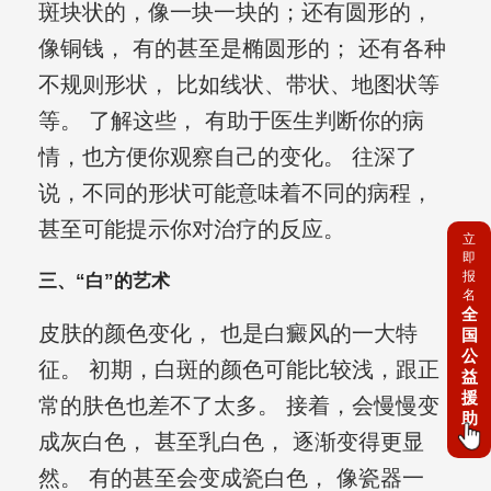
斑块状的，像一块一块的；还有圆形的，
像铜钱， 有的甚至是椭圆形的； 还有各种
不规则形状， 比如线状、带状、地图状等
等。 了解这些， 有助于医生判断你的病
情，也方便你观察自己的变化。 往深了
说，不同的形状可能意味着不同的病程，
甚至可能提示你对治疗的反应。
立
即
报
三、“白”的艺术
名
全
皮肤的颜色变化， 也是白癜风的一大特
国
公
征。 初期，白斑的颜色可能比较浅，跟正
益
援
常的肤色也差不了太多。 接着，会慢慢变
助
成灰白色， 甚至乳白色， 逐渐变得更显
然。 有的甚至会变成瓷白色， 像瓷器一