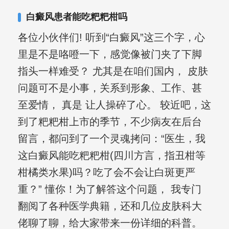
其对女性银屑病、顽固性银屑病、全身
白癜风患者能吃粑粑柑吗
大面积、手脚部银屑病的治疗有丰富经
各位小伙伴们! 听到“白癜风”这三个字，心
验。
里是不是咯噔一下，感觉像被门夹了下脚
指头一样难受？ 尤其是在咱们国内， 皮肤
问题可不是小事，关系到形象、工作、甚
至爱情， 真是 让人操碎了心。 较近吧，这
到了粑粑柑上市的季节，不少病友在后台
留言，都问到了一个灵魂拷问：“医生，我
这白癜风能吃粑粑柑(四川方言，指丑柑等
柑橘类水果)吗？吃了会不会让白斑更严
重？” 懂你！为了解答这个问题， 我专门
翻阅了各种医学典籍，还和几位皮肤科大
佬聊了聊，给大家带来一份详细的科普。