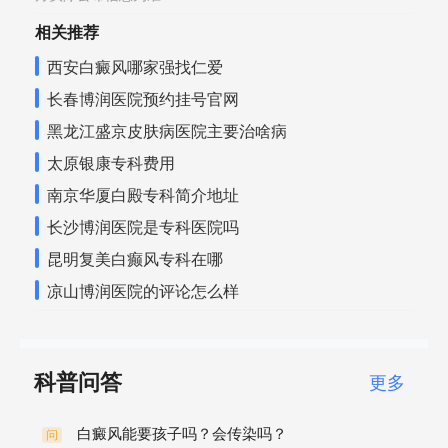
相关推荐
西安白癜风哪家强找仁爱
长春博润医院预约挂号官网
黑龙江盛京皮肤病医院主要治啥病
太原银康专科费用
南京华厦白殿专科简介地址
长沙博润医院是专科医院吗
昆明复美白癫风专科在哪
凉山博润医院的评论怎么样
科普问答
更多
白癜风能要孩子吗？会传染吗？
问