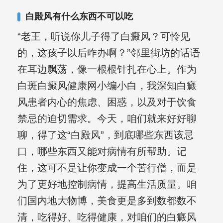
复发期;临床运用中医的辨证施治，理法
白殿风有什么东西不可以吃
方药，综合治疗方面，建树颇丰。
“老王，听说你儿子得了白癜风？可怜见
的，这孩子以后咋办啊？”邻里街坊的话语
在耳边飘荡，像一根根针扎在心上。作为
白斑白癜风健康网小编小白，我深知白癜
风患者内心的焦虑、困惑，以及对于饮食
禁忌的迫切需求。今天，咱们就来好好聊
聊，得了这“白殿风”，到底哪些东西该忌
口，哪些东西又能对病情有所帮助。记
住，这可不是让你变成一个苦行僧，而是
为了更好地控制病情，提高生活质量。咱
们国内地大物博，美食更是多到数都数不
清，吃得好、吃得健康，对咱们的白癜风