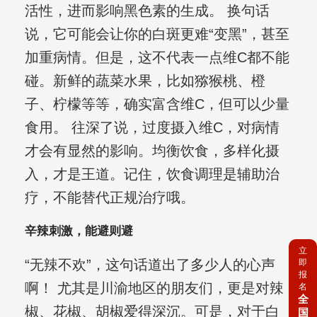
活性，进而影响黑色素的生成。 换句话
说，它可能会让你的白斑更难“变黑”，甚至
加重病情。但是，这不代表一点维C都不能
碰。新鲜的蔬菜水果，比如猕猴桃、橙
子、柠檬等等，确实富含维C，但可以少量
食用。 往深了说，过度摄入维C，对病情
才会有显然的影响。均衡饮食，多样化摄
入，才是王道。记住，饮食调理是辅助治
疗，不能替代正规治疗哦。
辛辣刺激，能避则避
立
“无辣不欢”，这句话道出了多少人的心声
即
报
啊！ 尤其是川渝地区的朋友们，更是对辣
名
全
椒、花椒、胡椒爱得深沉。可是，对于白
国