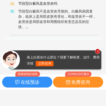
节段型白癜风是血管炎吗
问
节段型白癜风不是血管炎导致的。白癜风病因复
答
杂，临床上是局部皮肤有变化，和血管炎不一样，
血管炎是局部血管和周围组织有变态反应的症
状。...
身上白斑在什么部位？我要了解检查、治疗、费用
详情
立即咨询
掌握病情好就医
2分钟出治疗建议
在线预诊
免费咨询
首页
|
药品指南
|
FAQ问题
Copyright © 2026
白癜风之家网
版权所有
鲁ICP备14010760号-3