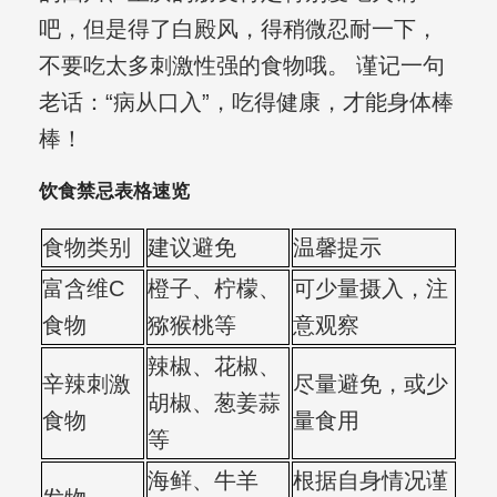
吧，但是得了白殿风，得稍微忍耐一下，
不要吃太多刺激性强的食物哦。 谨记一句
老话：“病从口入”，吃得健康，才能身体棒
棒！
饮食禁忌表格速览
食物类别
建议避免
温馨提示
富含维C
橙子、柠檬、
可少量摄入，注
食物
猕猴桃等
意观察
辣椒、花椒、
辛辣刺激
尽量避免，或少
胡椒、葱姜蒜
食物
量食用
等
海鲜、牛羊
根据自身情况谨