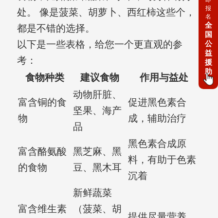
报
处。 像是菠菜、胡萝卜、西红柿这些个，
名
全
都是不错的选择。
国
以下是一些表格，给您一个更直观的参
公
益
考：
援
助
食物种类
建议食物
作用与益处
动物肝脏、
富含铜的食
促进黑色素合
坚果、海产
物
成，辅助治疗
品
黑色素合成原
富含酪氨酸
黑芝麻、黑
料，有助于色素
的食物
豆、黑木耳
沉着
新鲜蔬菜
富含维生素
（菠菜、胡
提供尽量营养，