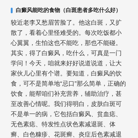
其对女性银屑病、顽固性银屑病、全身
白癜风能吃的食物（白斑患者多吃什么好）
大面积、手脚部银屑病的治疗有丰富经
较近老李又愁眉苦脸了。他这白斑，又扩
验。
散了，看着心里怪难受的。每次吃饭都小
心翼翼，生怕这也不能吃，那也不能碰。
其实，得了白癜风，吃什么，可真是一门
学问！今天，咱就来好好说道说道，让大
家伙儿心里有个谱。要知道，白癜风的饮
食，可不是简单地“忌口”那么简单，正确的
饮食，能帮咱们补充营养，辅助治疗，甚
至改善心情呢。我们得明白，皮肤白斑可
不是单一的病，它包括白癜风、贫血痣、
无色素痣、特发性点状色素减退斑、体
癣、白色糠疹、花斑癣、炎症后色素减退