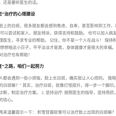
，还是要听医生的话。
斑”治疗的心理建设
脸上的白斑，很多朋友都会感到焦虑、自卑，甚至影响到工作、
 可以尝试和家人、朋友倾诉，获得支持和鼓励。 也可以加入病
理医生，寻求专业的帮助。 记住，你不是一个人在战斗！ 保持
 想想咱这小日子，平平淡淡才是真，身体健康才是很大的幸福。
对治疗也有帮助！
复”之路，咱们一起努力
人都会遇到一些小烦恼，脸上长白斑，确实挺让人心烦的。 我
的白斑嘛？” 其实，治疗白斑，就像打怪提升，得一步一个脚印。 
诊断，制定治疗方案。 2. 坚持治疗: 按照医生的指导，坚持用药
的信心。
再来温馨提示一下： 积雪苷霜软膏可以治疗脸上出现的白斑嘛？