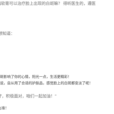
霜软膏可以治疗脸上出现的白斑嘛？ 得听医生的，遵医
想知道：
白斑影响了你的心情，阳光一点，生活更精彩！
就说，自从用了合适的护肤品，感觉脸上的白斑都变淡了呢！
疗，积极面对，咱们一起加油！”
为准！