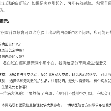
上出现的白斑嘛？ 如果是炎症引起的，可能有效辅助。 积雪苷
药。
提示:
“积雪苷霜软膏可以治疗脸上出现的白斑嘛”这个问题，您可能还
的病因是什么？
白斑该怎么护理？
预防白斑的反复？
一名白斑白癜风健康网小编小白，我再给您分享两点生活建议：
支持：
积极参与社交活动，多和朋友家人交流，倾诉内心的感受。 别让
皮肤：
选择温和无刺激的护肤品，注意防晒，避免过度清洁。 有个病友
，生活处处有惊喜！
一位病友说的：“虽然得了白斑，但咱们不能被它打倒。 积极治
：本网站所有医院信息整理仅供大家参考，一切以医院官方实际公布信息