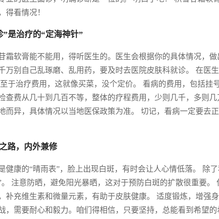
，得看情况！
诊”是治疗的“定海神针”
苷霜软膏能不能用，得听医生的。医生会根据你的具体情况，做
千万别自己乱琢磨、乱用药，要及时去医院皮肤科就诊。 在医
 至于治疗费用，这就像买菜，没个定价。 看病的费用，包括挂
检查费从几十到几百不等，整体的疗程费用，少则几千，多则几
地而异，具体情况以当地医保政策为准。 切记，看病一定要去正
之路，内外兼修
是健康的“晴雨表”，脸上出现白斑，有时会让人心情低落。 除
”。 注意防晒，避免阳光暴晒，这对于预防白斑的扩散很重要。
，补充维生素和微量元素，有助于皮肤健康。 适度锻炼，增强身
战，需要耐心和毅力。咱们得相信，只要坚持，总能看到希望的