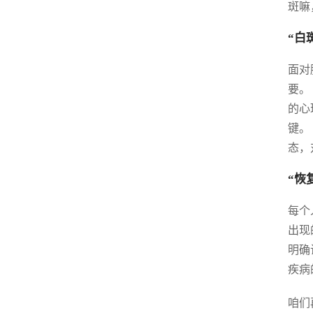
斑嘛
“白
面对
要。
的心
键。
态，
“恢
每个
出现
明确
疾病
咱们