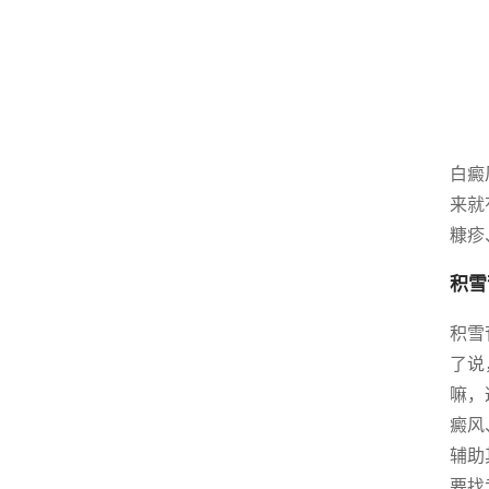
白癜
来就
糠疹
积雪
积雪
了说
嘛，
癜风
辅助
要找