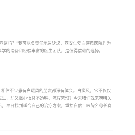
靠谱吗？”我可以负责任地告诉您，西安仁爱白癜风医院作为
科学的设备和经验丰富的医生团队，是值得信赖的选择。
，相信不少患有白癜风的朋友都深有体会。白癜风，它不仅仅
医生，却又担心信息不透明、流程繁琐？今天咱们就来唠唠关
路，早日找到适合自己的治疗方案，重拾自信！医院名称长春