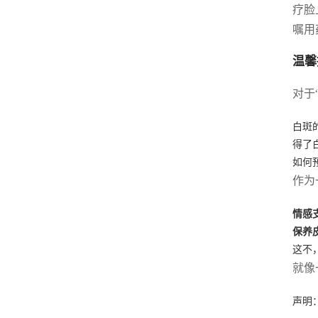
疗脸
嘱用
温馨
对于
白斑
得了
如何
作为
情感
保养
这不
就像
声明