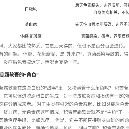
后天色素脱失，边界清晰，可
白癜风
自身免疫相关，不
贫血痣
先天性血管功能障碍，边界不
体癣/花斑癣
真菌感染，瘙痒，界限模
风，大家都比较熟悉，它是后天得的，但也不是百分百会遗传。 
有的问题。 体癣、花斑癣呢，是“外来户”，真菌感染导致的，
、炎症后色素减退等，情况更复杂一些。
苷霜软膏的“角色”
苷霜软膏在这些白斑的“故事”里，又扮演着什么角色呢？ 积雪
，它可以促进胶原蛋白的生成，对一些皮肤炎症和损伤有一定的
这得分情况来看。 对于由炎症引起的色素减退，比如炎症后色素
、贫血痣、无色素痣这些情况，积雪苷霜软膏就不是“主角”了。
其他治疗手段，比如光疗。 但是，它并不能直接解决白斑的问题
专业的医生面诊，明确诊断是一位的。 明白了吧？ 积雪苷霜软膏