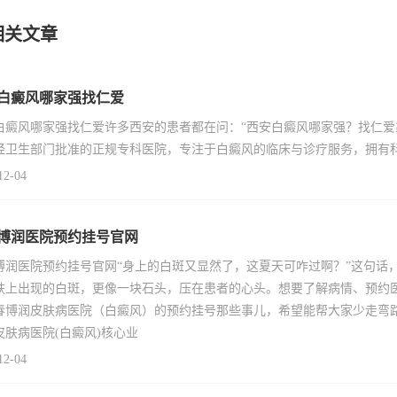
相关文章
白癜风哪家强找仁爱
白癜风哪家强找仁爱许多西安的患者都在问：“西安白癜风哪家强？找仁爱
经卫生部门批准的正规专科医院，专注于白癜风的临床与诊疗服务，拥有
12-04
博润医院预约挂号官网
博润医院预约挂号官网“身上的白斑又显然了，这夏天可咋过啊？”这句话
肤上出现的白斑，更像一块石头，压在患者的心头。想要了解病情、预约
春博润皮肤病医院（白癜风）的预约挂号那些事儿，希望能帮大家少走弯
皮肤病医院(白癜风)核心业
12-04