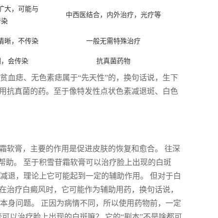
扩大，可能与
中西医结合，内外治疗，光疗等
传染
清晰，不传染
一般无需特殊治疗
糊，会传染
抗真菌药物
贫血痣、无色素痣属于“先天性”的，换句话说，生下
得用抗真菌的药。至于像特发性点状色素减退斑、白色
苷霜软膏，主要的作用是促进皮肤的恢复和愈合。 往深
帮助。 至于积雪苷霜软膏可以治疗脸上出现的白斑
减退，理论上它可能起到一定的辅助作用。 但对于白
 在治疗白癜风时，它可能作为辅助用药，换句话说，
本身问题。 正因为病情不同，所以使用药物前，一定
可以治疗脸上出现的白斑嘛？ 它的“剧本”不是啥都可