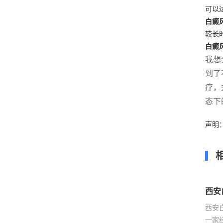
可以
白癜
较长
白癜
我想
到了
疗，
态下
声明
西安
西安
一家