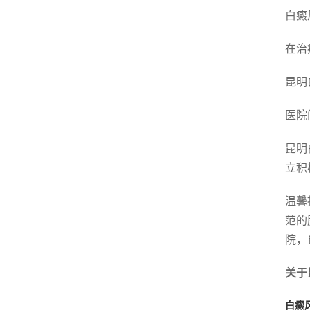
白癜
在治
昆明
医院
昆明
立积
温馨
范的
院，
关于
白癜