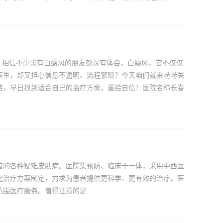
，相信不少患有白癜风的朋友都深有体会。白癜风，它不仅仅
医生，却又担心信息不透明、流程繁琐？今天咱们就来唠唠关
路，早日找到适合自己的治疗方案，重拾自信！医院名称长春
首的各种疑难皮肤病。医院集预防、临床于一体，采用中西医
化治疗方案制定，力求为患者提供更科学、更有效的治疗。医
范围医疗服务。值得注意的是