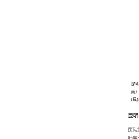
昆
面
(具
昆明
医院
助医