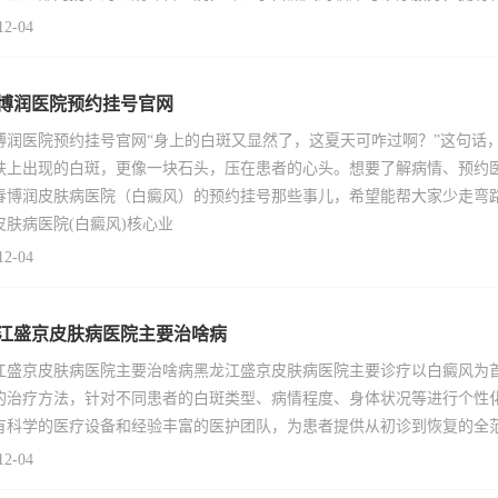
12-04
博润医院预约挂号官网
博润医院预约挂号官网“身上的白斑又显然了，这夏天可咋过啊？”这句话
肤上出现的白斑，更像一块石头，压在患者的心头。想要了解病情、预约
春博润皮肤病医院（白癜风）的预约挂号那些事儿，希望能帮大家少走弯
皮肤病医院(白癜风)核心业
12-04
江盛京皮肤病医院主要治啥病
江盛京皮肤病医院主要治啥病黑龙江盛京皮肤病医院主要诊疗以白癜风为
的治疗方法，针对不同患者的白斑类型、病情程度、身体状况等进行个性
有科学的医疗设备和经验丰富的医护团队，为患者提供从初诊到恢复的全
12-04