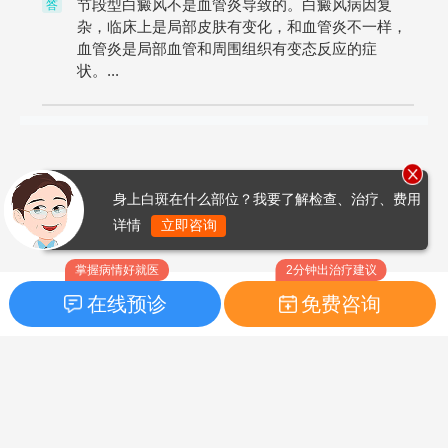
节段型白癜风不是血管炎导致的。白癜风病因复
答
杂，临床上是局部皮肤有变化，和血管炎不一样，
血管炎是局部血管和周围组织有变态反应的症
状。...
身上白斑在什么部位？我要了解检查、治疗、费用
详情
立即咨询
掌握病情好就医
2分钟出治疗建议
在线预诊
免费咨询
首页
|
药品指南
|
FAQ问题
Copyright © 2026
白癜风之家网
版权所有
鲁ICP备14010760号-3
声明：本站内容仅供参考，不作为诊断及医疗依据；部分文字及图
片均来自于网络，如侵犯到您的权益，请及时联系我们进行处理，