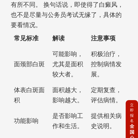
有所不同。 换句话说，即使得了白癜风，
也不是尽量与公务员考试无缘了，具体的
要看情况。
常见标准
解读
注意事项
可能影响，
积极治疗，
面颈部白斑
尤其是面积
控制病情发
较大者。
展。
体表白斑面
面积越大，
定期复查，
积
影响越大。
评估病情。
立
即
是否影响工
提供相关病
报
功能影响
名
作和生活。
史说明。
全
国
公