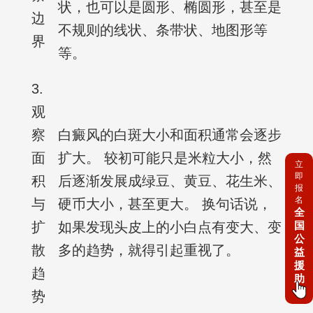
状，也可以是圆形、椭圆形，甚至是
边
不规则的线状、条带状、地图形等
界
等。
3.
观
察
白癜风的白斑大小和面积通常会逐步
面
扩大。 较初可能只是米粒大小，然
立
即
积
后逐渐发展成绿豆、黄豆、花生米、
报
名
与
硬币大小，甚至更大。 换句话说，
全
扩
如果发现头皮上的小白点有变大、变
国
公
散
多的趋势，就得引起重视了。
益
援
趋
助
势