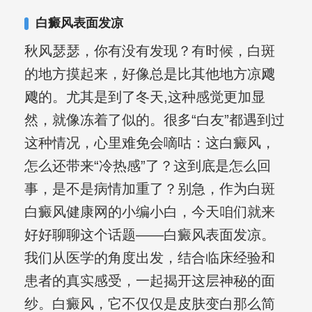
合巩固用药的调理，并对白癜风患者的
白癜风表面发凉
日常维护、饮食、锻炼等给予综合指
秋风瑟瑟，你有没有发现？有时候，白斑
导，全方位帮助患者康复。
的地方摸起来，好像总是比其他地方凉飕
飕的。尤其是到了冬天,这种感觉更加显
然，就像冻着了似的。很多“白友”都遇到过
这种情况，心里难免会嘀咕：这白癜风，
怎么还带来“冷热感”了？这到底是怎么回
事，是不是病情加重了？别急，作为白斑
白癜风健康网的小编小白，今天咱们就来
好好聊聊这个话题——白癜风表面发凉。
我们从医学的角度出发，结合临床经验和
患者的真实感受，一起揭开这层神秘的面
纱。白癜风，它不仅仅是皮肤变白那么简