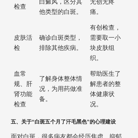
白癜风，区分其
无创无疼
检查
他类型的白斑。
痛。
有创检查，
皮肤活
确诊白斑类型，
需要取一小
检
排除其他疾病。
块皮肤组
织。
血常
帮助医生了
了解身体整体情
规、肝
解患者的整
况，为用药做准
肾功能
体健康状
备。
检查
况。
五、关于“白斑五个月了汗毛黑色”的心理建设
面对白斑，很多病友都会经历焦虑、抑郁