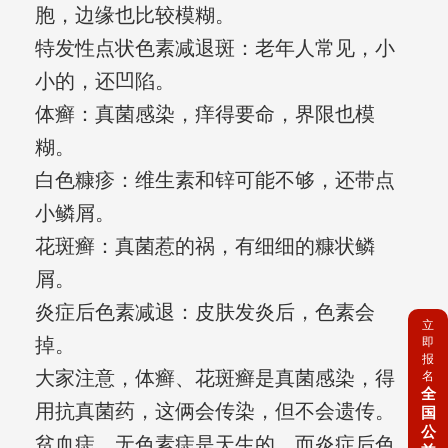
胞，边缘也比较模糊。
特发性点状色素减退斑：老年人常见，小
小的，还凹陷。
体癣：真菌感染，痒得要命，界限也模
糊。
白色糠疹：维生素和锌可能不够，还带点
小鳞屑。
花斑癣：真菌惹的祸，有细细的糠状鳞
屑。
炎症后色素减退：皮肤发炎后，色素会
立
掉。
即
报
大家注意，体癣、花斑癣是真菌感染，得
名
全
用抗真菌药，这俩会传染，但不会遗传。
国
公
贫血痣、无色素痣是天生的，而炎症后色