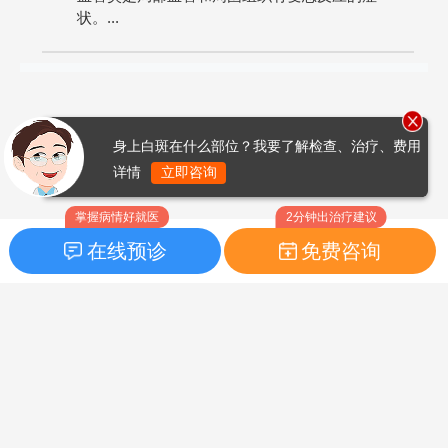
状。...
身上白斑在什么部位？我要了解检查、治疗、费用
详情
立即咨询
掌握病情好就医
2分钟出治疗建议
在线预诊
免费咨询
首页
|
药品指南
|
FAQ问题
Copyright © 2026
白癜风之家网
版权所有
鲁ICP备14010760号-3
声明：本站内容仅供参考，不作为诊断及医疗依据；部分文字及图
片均来自于网络，如侵犯到您的权益，请及时联系我们进行处理，
联系邮箱：skinhealth#foxmail.com（#改为@）。