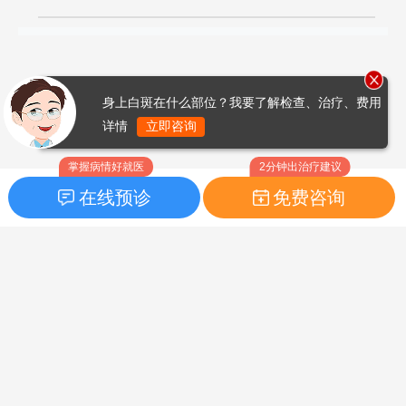
身上白斑在什么部位？我要了解检查、治疗、费用
详情
立即咨询
掌握病情好就医
2分钟出治疗建议
在线预诊
免费咨询
首页
|
药品指南
|
FAQ问题
Copyright © 2026
白癜风之家网
版权所有
鲁ICP备14010760号-3
声明：本站内容仅供参考，不作为诊断及医疗依据；部分文字及图
片均来自于网络，如侵犯到您的权益，请及时联系我们进行处理，
联系邮箱：skinhealth#foxmail.com（#改为@）。