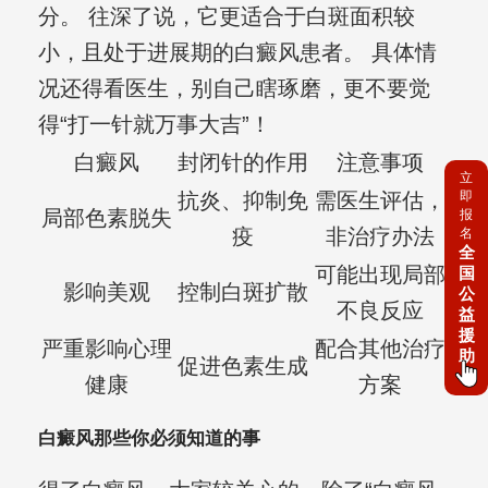
分。 往深了说，它更适合于白斑面积较
小，且处于进展期的白癜风患者。 具体情
况还得看医生，别自己瞎琢磨，更不要觉
得“打一针就万事大吉”！
白癜风
封闭针的作用
注意事项
立
抗炎、抑制免
需医生评估，
即
局部色素脱失
报
疫
非治疗办法
名
全
可能出现局部
国
影响美观
控制白斑扩散
公
不良反应
益
援
严重影响心理
配合其他治疗
助
促进色素生成
健康
方案
白癜风那些你必须知道的事