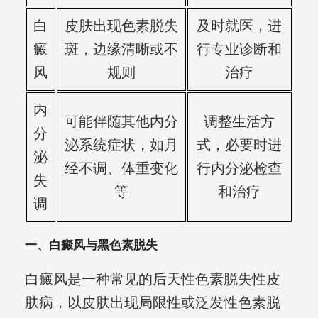
白
皮肤出现色素脱失
及时就医，进
癜
斑，边缘清晰或不
行专业诊断和
风
规则
治疗
内
可能伴随其他内分
调整生活方
分
泌系统症状，如月
式，必要时进
泌
经不调、体重变化
行内分泌检查
失
等
和治疗
调
一、白癜风与黑色素脱失
白癜风是一种常见的后天性色素脱失性皮
肤病，以皮肤出现局限性或泛发性色素脱