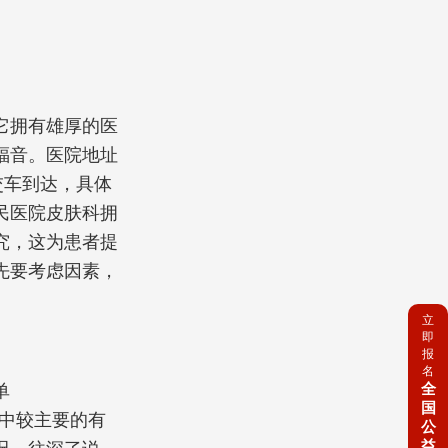
它拥有雄厚的医
福音。医院地址
交车到达，具体
民医院皮肤科拥
究，这为患者提
先要考虑因素，
立
即
报
名
全
单
国
其中较主要的有
公
益