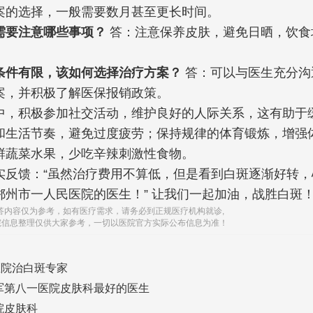
案的选择，一般需要数月甚至更长时间。
需要注意哪些事项？
答：注意保养皮肤，避免日晒，饮食
。
条件有限，该如何选择治疗方案？
答：可以与医生充分沟
案，并积极了解医保报销政策。
中，积极参加社交活动，维护良好的人际关系，这有助于
和生活节奏，避免过度疲劳；保持规律的体育锻炼，增强
鲜蔬菜水果，少吃辛辣刺激性食物。
实反馈：“虽然治疗费用不算低，但是看到白斑逐渐好转，
郴州市一人民医院的医生！” 让我们一起加油，战胜白斑
答内容仅为参考，如有医疗需求，请务必到正规医疗机构就诊,
院信息整理仅供大家参考，一切以医院官方实际公布信息为准！
医院治白斑专家
军第八一医院皮肤科最好的医生
院皮肤科