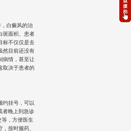
益
援
助
讲，白癜风的治
白斑面积、患者
目标不仅仅是去
虽然目前还没有
制病情，甚至让
这取决于患者的
预约挂号，可以
0，或者晚上到急诊
史等，方便医生
疗，按时服药、