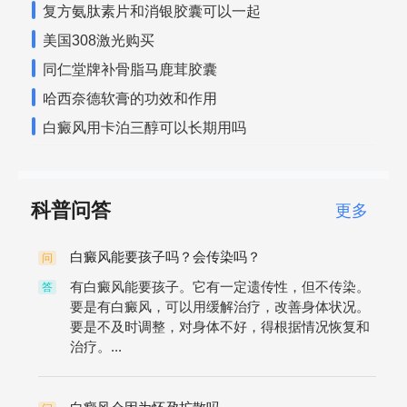
复方氨肽素片和消银胶囊可以一起
美国308激光购买
同仁堂牌补骨脂马鹿茸胶囊
哈西奈德软膏的功效和作用
白癜风用卡泊三醇可以长期用吗
科普问答
更多
白癜风能要孩子吗？会传染吗？
问
有白癜风能要孩子。它有一定遗传性，但不传染。
答
要是有白癜风，可以用缓解治疗，改善身体状况。
要是不及时调整，对身体不好，得根据情况恢复和
治疗。...