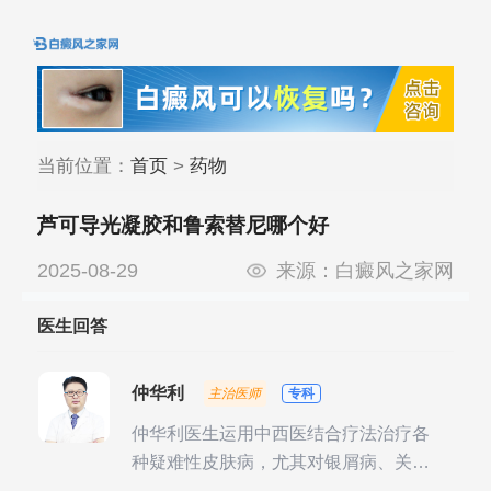
当前位置：
首页
>
药物
芦可导光凝胶和鲁索替尼哪个好
2025-08-29
来源：
白癜风之家网
医生回答
仲华利
主治医师
专科
仲华利医生运用中西医结合疗法治疗各
种疑难性皮肤病，尤其对银屑病、关节
型银屑病、头皮牛皮癣诊治经验丰富。