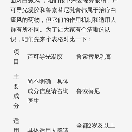
面对白癜风 ，咱们接下来要擦亮眼睛。芦
可导光凝胶和鲁索替尼乳膏都属于治疗白
癜风的药物，但它们的作用机制和适用人
群有所不同。为了让大家有个清晰的认
识，咱们先来个表格对比一下：
项
芦可导光凝胶
鲁索替尼乳膏
目
主
尚不明确，具体
要
成分信息请咨询
鲁索替尼
成
医生
分
适
全都2岁及以上
用
具体适用人群请