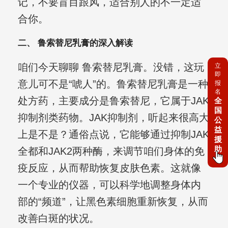
记，不要盲目跟风，适合别人的不一定适
合你。
二、 鲁索替尼乳膏的深入解读
咱们今天聊聊 鲁索替尼乳膏。没错，这玩
立
即
意儿可不是“唬人”的。鲁索替尼乳膏是一种
报
名
处方药，主要成分是鲁索替尼，它属于JAK
全
国
抑制剂类药物。JAK抑制剂，听起来很高大
公
益
上是不是？通俗点说，它能够通过抑制JAK
援
助
全都和JAK2两种酶，来调节咱们身体的免
疫反应，从而帮助恢复皮肤色素。这就像
一个专业的仪器，可以科学地调整身体内
部的“频道”，让黑色素细胞重新恢复，从而
改善白斑的状况。