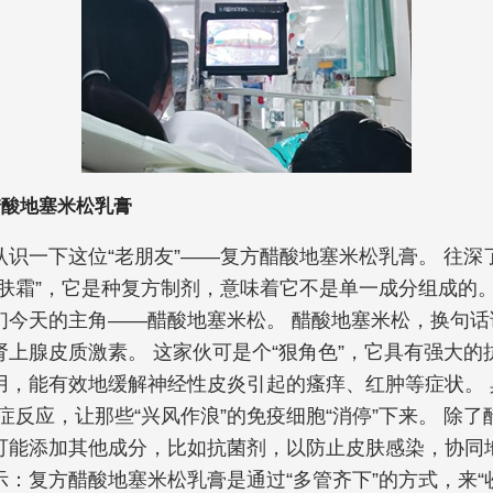
醋酸地塞米松乳膏
认识一下这位“老朋友”——复方醋酸地塞米松乳膏。 往深
护肤霜”，它是种复方制剂，意味着它不是单一成分组成的。
们今天的主角——醋酸地塞米松。 醋酸地塞米松，换句话
肾上腺皮质激素。 这家伙可是个“狠角色”，它具有强大的
用，能有效地缓解神经性皮炎引起的瘙痒、红肿等症状。 
症反应，让那些“兴风作浪”的免疫细胞“消停”下来。 除
可能添加其他成分，比如抗菌剂，以防止皮肤感染，协同
：复方醋酸地塞米松乳膏是通过“多管齐下”的方式，来“