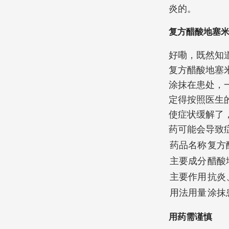
炎的。
复方醋酸地塞米
好嘞，既然知
复方醋酸地塞
涂抹在患处，一
定得按照医生
使症状缓解了
药可能会导致
药品名称
复方
主要成分
醋酸
主要作用
抗炎
用法用量
涂抹
用药需谨慎