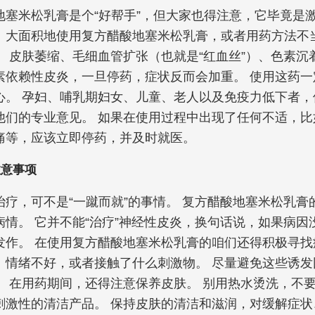
地塞米松乳膏是个“好帮手”，但大家也得注意，它毕竟是激
、大面积地使用复方醋酸地塞米松乳膏，或者用药方法不
 皮肤萎缩、毛细血管扩张（也就是“红血丝”）、色素沉
素依赖性皮炎，一旦停药，症状反而会加重。 使用这药一
心。 孕妇、哺乳期妇女、儿童、老人以及免疫力低下者，
他们的专业意见。 如果在使用过程中出现了任何不适，比
痛等，应该立即停药，并及时就医。
注意事项
治疗，可不是“一蹴而就”的事情。 复方醋酸地塞米松乳膏
病情。 它并不能“治疗”神经性皮炎，换句话说，如果病因
发作。 在使用复方醋酸地塞米松乳膏的咱们还得积极寻找
、情绪不好，或者接触了什么刺激物。 尽量避免这些诱发
。 在用药期间，还得注意保养皮肤。 别用热水烫洗，不
刺激性的清洁产品。 保持皮肤的清洁和滋润，对缓解症状