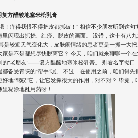
用复方醋酸地塞米松乳膏
哦！痒得我恨不得把皮都抓破！” 相信不少朋友听到这句“
海里闪现出抓挠、红疹、脱皮的画面。 没错，这十有八九
尤其是较近天气变化大，皮肤闹情绪的患者更是一抓一大把
大家是不是都想尽快脱离它？ 今天，咱们就来聊聊一个在
到的“老朋友”——复方醋酸地塞米松乳膏。 别看名字拗口
里都备受青睐的“帮手”呢。 不过，在使用之前，咱们得先
更好地“驾驭”它，让它发挥很大的作用，对不对？ 毕竟，
稀里糊涂地乱用药呀！