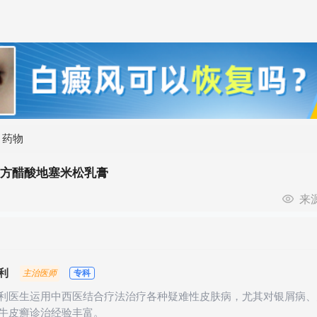
>
药物
复方醋酸地塞米松乳膏
来
利
专科
主治医师
利医生运用中西医结合疗法治疗各种疑难性皮肤病，尤其对银屑病、
牛皮癣诊治经验丰富。