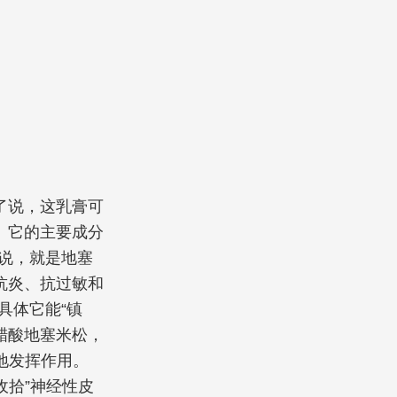
了说，这乳膏可
 它的主要成分
说，就是地塞
抗炎、抗过敏和
具体它能“镇
了醋酸地塞米松，
地发挥作用。
收拾”神经性皮