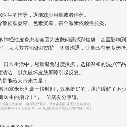
据医生的指导，逐渐减少用量或者停药。
导致皮肤萎缩、色素沉着，甚至激素依赖性皮炎。
很多神经性皮炎患者会因为皮肤问题感到焦虑，甚至影响到
染病”，大大方方地做好防护，积极沟通，让自己有更多选择
。
： 日常生活中，尽量避免过度搔抓，选择温和的洗护产品
度清洁，以免破坏皮肤屏障引起反复。
总是能给人带来力量：
醋酸地塞米松乳膏一段时间，效果挺好的，瘙痒缓解了不少
感谢医生的指导！"，一位病友分享道。
答内容仅为参考，如有医疗需求，请务必到正规医疗机构就诊,
院信息整理仅供大家参考，一切以医院官方实际公布信息为准！
良反应要多久消失