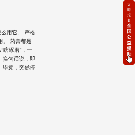
立
即
报
名
全
国
么用它。 严格
公
。 药膏都是
益
援
“瞎琢磨”，一
助
 换句话说，即
 毕竟，突然停