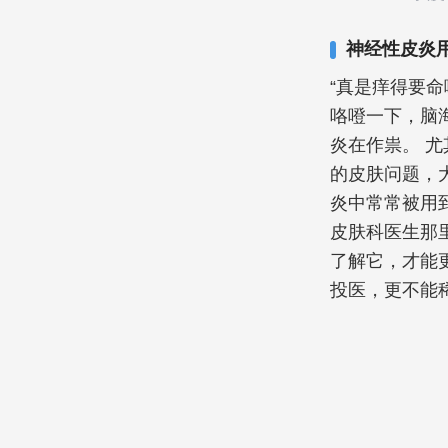
神经性皮炎
“真是痒得要命
咯噔一下，脑
炎在作祟。 
的皮肤问题，
炎中常常被用
皮肤科医生那
了解它，才能
投医，更不能