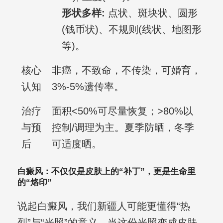
形状多样:
点状、斑块状、圆形
(钱币状)、不规则(线状、地图形
等)。
核心
非癌，不致命，不传染，可婚育，
认知
3%-5%遗传率。
治疗
面积<50%可尽量恢复；>80%以
与预
控制/调理为主。夏季防晒，冬季
后
可适度晒。
白癜风：不仅仅是皮肤上的“补丁”，更是生命里
的“烙印”
说起白癜风，我们新疆人可能更懂得“热
烈”与“光照”的意义。当这份光照变成皮肤