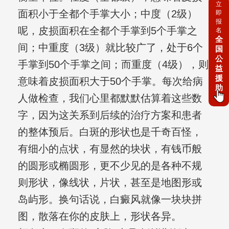
立
面积小于全都个手掌大小；中度（2级）
即
报
呢，皮损面积在全都个手掌到5个手掌之
名
全
间；中重度（3级）就比较广了，处于6个
国
公
手掌到50个手掌之间；而重度（4级），则
益
援
意味着皮损面积大于50个手掌。每次给病
助
人做检查，我们心里都默默估算着这些数
字，因为这关系到后续的治疗方案和患者
的整体预后。白斑的形状也是千奇百怪，
有细小的点状，有显然的块状，有钱币般
的圆形或椭圆形，更不少见的是各种不规
则形状，像线状，片状，甚至是地图形或
岛屿形。换句话说，白癜风就像一块块拼
图，散落在你的皮肤上，形状各异。