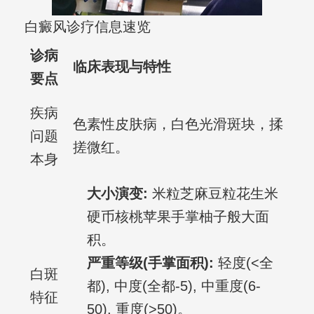
白癜风诊疗信息速览
诊病
临床表现与特性
要点
疾病
色素性皮肤病，白色光滑斑块，揉
问题
搓微红。
本身
大小演变:
米粒芝麻豆粒花生米
硬币核桃苹果手掌柚子般大面
积。
严重等级(手掌面积):
轻度(<全
白斑
都), 中度(全都-5), 中重度(6-
特征
50), 重度(>50)。