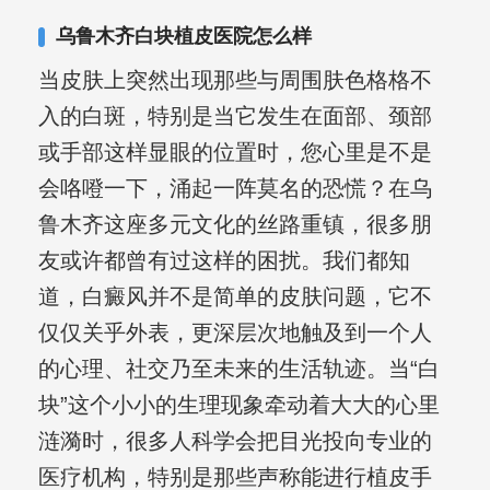
复发期;临床运用中医的辨证施治，理法
乌鲁木齐白块植皮医院怎么样
方药，综合治疗方面，建树颇丰。
当皮肤上突然出现那些与周围肤色格格不
入的白斑，特别是当它发生在面部、颈部
或手部这样显眼的位置时，您心里是不是
会咯噔一下，涌起一阵莫名的恐慌？在乌
鲁木齐这座多元文化的丝路重镇，很多朋
友或许都曾有过这样的困扰。我们都知
道，白癜风并不是简单的皮肤问题，它不
仅仅关乎外表，更深层次地触及到一个人
的心理、社交乃至未来的生活轨迹。当“白
块”这个小小的生理现象牵动着大大的心里
涟漪时，很多人科学会把目光投向专业的
医疗机构，特别是那些声称能进行植皮手