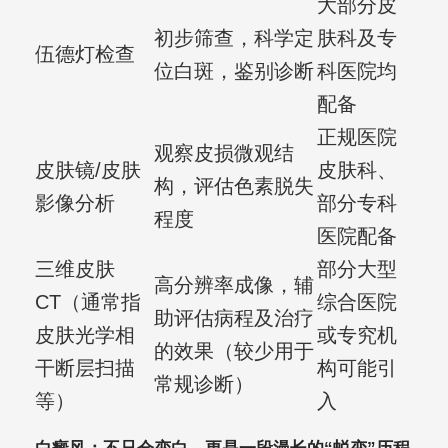
大部分皮
初步筛查，科学定
肤科及专
伍德灯检查
位白斑，鉴别诊断
科医院均
配备
正规医院
观察皮损微观结
皮肤镜/皮肤
皮肤科、
构，评估色素脱失
影像分析
部分专科
程度
医院配备
三维皮肤
部分大型
高分辨率成像，辅
CT（通常指
综合医院
助评估病程及治疗
皮肤光学相
或专究机
的效果（较少用于
干断层扫描
构可能引
常规诊断）
等）
入