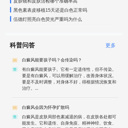
皮肤镜和皮肤活检哪个准确率高
黑色素表皮移植15天还是白色正常吗
伍德灯照亮白色荧光严重吗为什么
科普问答
更多
白癜风能要孩子吗？会传染吗？
问
有白癜风能要孩子。它有一定遗传性，但不传染。
答
要是有白癜风，可以用缓解治疗，改善身体状况。
要是不及时调整，对身体不好，得根据情况恢复和
治疗。...
白癜风会因为怀孕扩散吗
问
白癜风是皮肤局部色素减退的病，在皮肤各处都可
答
能发生。它和遗传、自身免疫、精神神经、饮食、