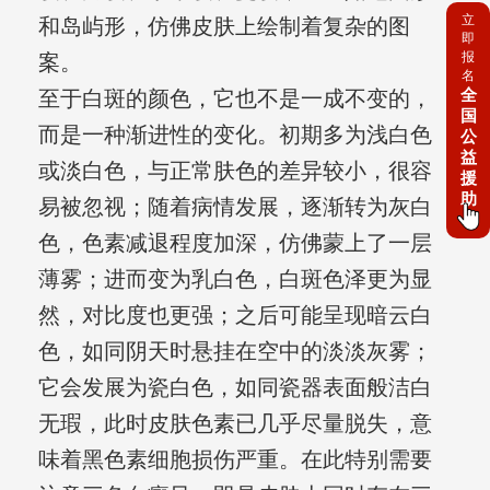
立
和岛屿形，仿佛皮肤上绘制着复杂的图
即
报
案。
名
全
至于白斑的颜色，它也不是一成不变的，
国
而是一种渐进性的变化。初期多为浅白色
公
益
或淡白色，与正常肤色的差异较小，很容
援
助
易被忽视；随着病情发展，逐渐转为灰白
色，色素减退程度加深，仿佛蒙上了一层
薄雾；进而变为乳白色，白斑色泽更为显
然，对比度也更强；之后可能呈现暗云白
色，如同阴天时悬挂在空中的淡淡灰雾；
它会发展为瓷白色，如同瓷器表面般洁白
无瑕，此时皮肤色素已几乎尽量脱失，意
味着黑色素细胞损伤严重。在此特别需要