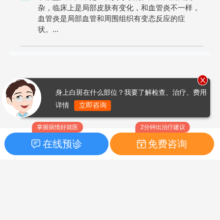
杂，临床上是局部皮肤有变化，和血管炎不一样，
血管炎是局部血管和周围组织有变态反应的症
状。...
身上白斑在什么部位？我要了解检查、治疗、费用
详情
立即咨询
掌握病情好就医
2分钟出治疗建议
在线预诊
免费咨询
首页
|
药品指南
|
FAQ问题
Copyright © 2026
白癜风之家网
版权所有
鲁ICP备14010760号-3
声明：本站内容仅供参考，不作为诊断及医疗依据；部分文字及图
片均来自于网络，如侵犯到您的权益，请及时联系我们进行处理，