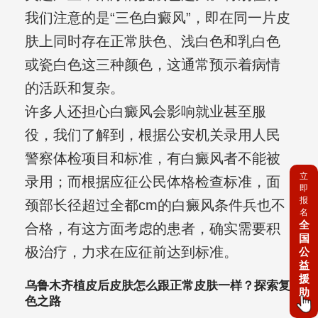
我们注意的是“三色白癜风”，即在同一片皮
肤上同时存在正常肤色、浅白色和乳白色
或瓷白色这三种颜色，这通常预示着病情
的活跃和复杂。
许多人还担心白癜风会影响就业甚至服
役，我们了解到，根据公安机关录用人民
警察体检项目和标准，有白癜风者不能被
立
录用；而根据应征公民体格检查标准，面
即
报
颈部长径超过全都cm的白癜风条件兵也不
名
全
合格，有这方面考虑的患者，确实需要积
国
极治疗，力求在应征前达到标准。
公
益
援
乌鲁木齐植皮后皮肤怎么跟正常皮肤一样？探索复
助
色之路