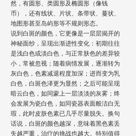
然，有圆形、类圆形及椭圆形（像钱
币），还有线状、片状、条带状、蔓状、
地图形甚至岛屿形等不规则形态。
说到白斑的颜色，它更像是一层层揭开的
神秘面纱，呈现出渐进性变化：初期往往
是浅白色或淡白色，与正常肤色的差异较
小，常被忽视；随着病情发展，逐渐转为
灰白色，色素减退程度加深；进而变为乳
白色，白斑色泽更为显然；之后可能呈现
暗云白色，如同蒙上一层淡淡的灰雾；终
会发展为瓷白色，如同瓷器表面般洁白无
瑕，此时皮肤色素已几乎尽量脱失。换句
话说，白斑的颜色越深，意味着黑色素丢
失越严重，治疗的挑战也越大。特别值得