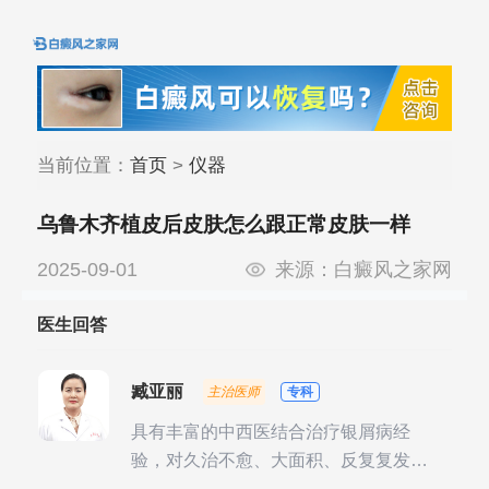
当前位置：
首页
>
仪器
乌鲁木齐植皮后皮肤怎么跟正常皮肤一样
2025-09-01
来源：
白癜风之家网
医生回答
臧亚丽
主治医师
专科
具有丰富的中西医结合治疗银屑病经
验，对久治不愈、大面积、反复复发性
银屑病的诊疗有独到见解。