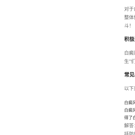
对于
整体
斗！
积极
白癜
生”
常见
以下
白癜
白癜
得了
解答
括防