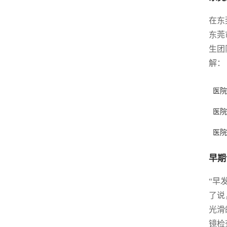
在东
东莞
生团
解：
医院
医院
医院
早期
“早
了说
光滑
镜检