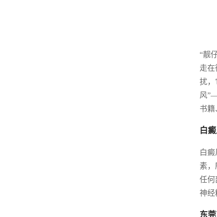
“靓
走在
扰，
风”
书籍
白癜
白癜
素，
任何
神经
东莞