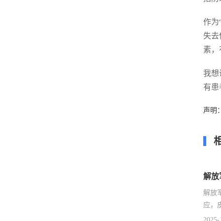
作为
失去
素，
我想
有患
声明
解放
解放
应，
2025-