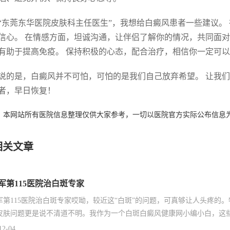
“东莞东华医院皮肤科主任医生”，我想给白癜风患者一些建议。
信心。 在情感方面，坦诚沟通，让伴侣了解你的情况，共同面对
有助于提高免疫。 保持积极的心态，配合治疗，相信你一定可
说的是，白癜风并不可怕，可怕的是我们自己放弃希望。 让我们
者，早日恢复！
：本网站所有医院信息整理仅供大家参考，一切以医院官方实际公布信息
相关文章
军第115医院治白斑专家
军第115医院治白斑专家哎呦，较近这“白斑”的问题，可真够让人头疼的
皮肤问题更是说不清道不明。我作为一个白斑白癜风健康网小编小白，这些
12-04