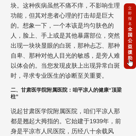
块。这种疾病虽然不痛不痒，不影响生理
立
即
功能，但其对患者心理的打击却是巨大
报
名
的。想象一下，一个本该是均匀肤色的
全
国
人，脸上、手上或是其他暴露部位，突然
公
出现一块块显眼的白斑，那种忐忑、那种
益
援
自卑、那种对他人目光的敏感，是旁人难
助
以体会的。当您发现皮肤上出现异常白斑
时，寻求专业医生的诊断至关重要。
二、甘肃医学院附属医院：咱平凉人的健康“顶梁
柱”
说起甘肃医学院附属医院，咱们平凉人那
都是翘起大拇指的。它始建于1939年，前
身是平凉市人民医院，历经八十余载风