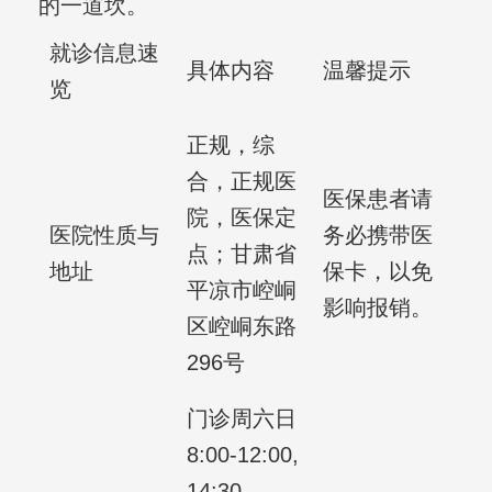
的一道坎。
就诊信息速
具体内容
温馨提示
览
正规，综
合，正规医
医保患者请
院，医保定
医院性质与
务必携带医
点；甘肃省
地址
保卡，以免
平凉市崆峒
影响报销。
区崆峒东路
296号
门诊周六日
8:00-12:00,
14:30-