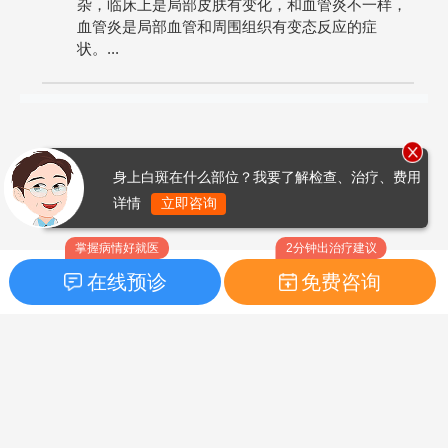
杂，临床上是局部皮肤有变化，和血管炎不一样，
血管炎是局部血管和周围组织有变态反应的症
状。...
身上白斑在什么部位？我要了解检查、治疗、费用
详情
立即咨询
掌握病情好就医
2分钟出治疗建议
在线预诊
免费咨询
首页
|
药品指南
|
FAQ问题
Copyright © 2026
白癜风之家网
版权所有
鲁ICP备14010760号-3
声明：本站内容仅供参考，不作为诊断及医疗依据；部分文字及图
片均来自于网络，如侵犯到您的权益，请及时联系我们进行处理，
联系邮箱：skinhealth#foxmail.com（#改为@）。