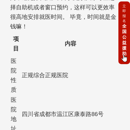
立
择自助机或者窗口预约，这样可以更效率
即
很高地安排就医时间。 毕竟，时间就是金
报
名
钱嘛！
全
国
公
项
益
内容
目
援
助
医
院
正规综合正规医院
性
质
医
院
四川省成都市温江区康泰路86号
地
址