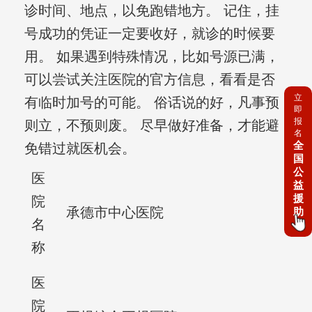
诊时间、地点，以免跑错地方。 记住，挂
号成功的凭证一定要收好，就诊的时候要
用。 如果遇到特殊情况，比如号源已满，
可以尝试关注医院的官方信息，看看是否
立
有临时加号的可能。 俗话说的好，凡事预
即
报
则立，不预则废。 尽早做好准备，才能避
名
全
免错过就医机会。
国
公
医
益
援
院
承德市中心医院
助
名
称
医
院