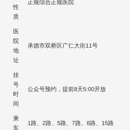
正规综合正规医院
性
质
医
院
承德市双桥区广仁大街11号
地
址
挂
号
公众号预约，提前8天5:00开放
时
间
乘
1路、2路、5路、7路、8路、15路
车