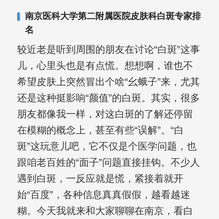
复发期;临床运用中医的辨证施治，理法
南京医科大学第二附属医院皮肤科白斑专家排
方药，综合治疗方面，建树颇丰。
名
较近老是听到周围的朋友在讨论“白斑”这事
儿，心里头也是有点慌。想想啊，谁也不
希望皮肤上突然冒出个啥“幺蛾子”来，尤其
还是这种挺影响“颜值”的白斑。其实，很多
朋友都像我一样，对这白斑的了解还停留
在模糊的概念上，甚至有些“误解”。“白
斑”这玩意儿吧，它不仅是个医学问题，也
跟咱老百姓的“面子”问题直接挂钩。不少人
遇到白斑，一反应就是慌，紧接着就开
始“百度”，各种信息真真假假，越看越迷
糊。今天我就来和大家聊聊在南京，看白