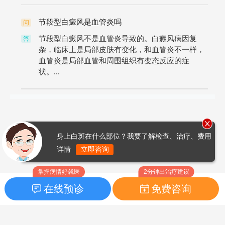
节段型白癜风是血管炎吗
问
节段型白癜风不是血管炎导致的。白癜风病因复
答
杂，临床上是局部皮肤有变化，和血管炎不一样，
血管炎是局部血管和周围组织有变态反应的症
状。...
身上白斑在什么部位？我要了解检查、治疗、费用
详情
立即咨询
掌握病情好就医
2分钟出治疗建议
在线预诊
免费咨询
首页
|
药品指南
|
FAQ问题