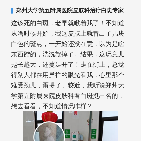
其对女性银屑病、顽固性银屑病、全身
郑州大学第五附属医院皮肤科治疗白斑专家
大面积、手脚部银屑病的治疗有丰富经
这该死的白斑，老早就瞅着我了！不知道
验。
从啥时候开始，我这皮肤上就冒出了几块
白色的斑点，一开始还没在意，以为是啥
东西蹭的，洗洗就掉了。结果，这玩意儿
越长越大，还蔓延开了！走在街上，总觉
得别人都在用异样的眼光看我，心里那个
难受劲儿，甭提了。较近，我听说郑州大
学第五附属医院皮肤科看白斑挺出名的，
想去看看，不知道情况咋样？