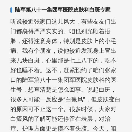
复发期;临床运用中医的辨证施治，理法
陆军第八十一集团军医院皮肤科白斑专家
方药，综合治疗方面，建树颇丰。
听说较近张家口这儿风大，有些友友们出
门都裹得严严实实的。咱也别光顾着捂
脸，还得注意身体，特别是皮肤上的小毛
病。我有个朋友，说他较近发现身上冒出
来几块白斑，心里那是七上八下的，吃不
好也睡不着。这不，赶紧预约了咱们张家
口的陆军第八十一集团军医院皮肤科的医
生号，想查清楚是怎么回事。说起白斑，
很多人可能一反应是“白癜风”，但皮肤变白
的原因可不止这一个。很多时候，大家对
白癜风的了解可能还停留在表层，对治
疗、护理方面更是摸不着头脑。今天，咱