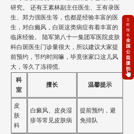
研究。 还有王素林副主任医生、王有录医
生、郑力强医生等，也都是经验丰富的医
立
即
生，对白癞风，白斑这类病症有着丰富的
报
名
临床经验。 陆军第八十一集团军医院皮肤
全
国
科白斑医生门诊量很大，所以建议大家提
公
前预约，节约时间嘛，毕竟张家口这儿风
益
援
大，等久了冻得慌.
助
科
擅长
温馨提示
室
皮
白癜风、皮炎湿
提前预约，避
肤
疹等常见皮肤病
免排队
科