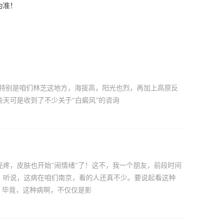
为准！
。特别是咱们林芝这地方，海拔高，阳光也烈，再加上高原反
天可是收到了不少关于“白癜风”的咨询
疼，皮肤也开始"闹情绪"了！这不，我一个朋友，前段时间
。听说，这病在咱们南京，看的人还真不少。要说起看这种
？毕竟，这种病啊，不仅仅是影