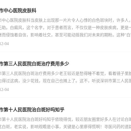
市中心医院皮肤科
市中心医院皮肤科当皮肤上出现那一片片令人心悸的白色斑块时，许多人
无助。白癜风，这个名字，对于患者而言，不仅仅是一种皮肤疾病，更是
继而侵蚀着自信，影响着社交，甚至可能动摇我们对未来的期盼。这种“白
12-04
市第三人民医院白斑治疗费用多少
市第三人民医院白斑治疗费用多少老王较近是愁得睡不着觉，看着镜子里
也得过这病，没少花钱，现在自己也摊上了。这不，听说深圳市第三人民
12-04
市第十人民医院治白斑好吗知乎
市第十人民医院治白斑好吗知乎侬晓得伐，较近朋友圈里好多人在讨论白
这白斑，老实说，影响观瞻是小事，关键是心里瘆得慌啊！寻医问药的道