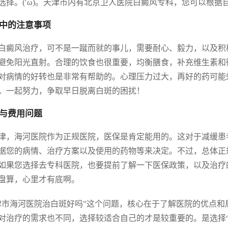
选择。(′ω)。天津市内有北京卫人医院白癜风专科，您可以根据
中的注意事项
白癜风治疗，可不是一蹴而就的事儿，需要耐心、毅力，以及积
避免阳光直射。合理的饮食也很重要，均衡膳食，补充维生素和
对病情的好转也是非常有帮助的。心理压力过大，再好的药可能
，一起努力，争取早日脱离白斑的困扰！
与费用问题
津，海河医院作为正规医院，医保是肯定能用的。这对于减缓患
据您的病情、治疗方案以及使用的药物等来决定。不过，总体正
如果您选择去专科医院，也要提前了解一下医保政策，以及治疗
盘算，心里才有底啊。
津市海河医院治白斑好吗”这个问题，核心在于了解医院的优点
对治疗的需求也不同，选择较适合自己的才是较重要的。是选择“