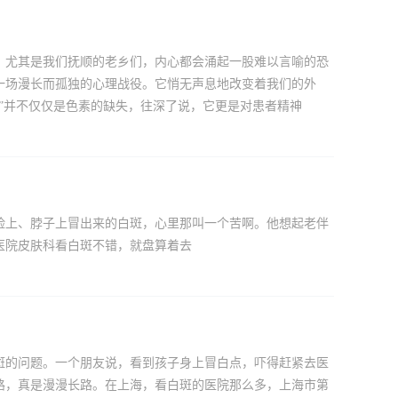
，尤其是我们抚顺的老乡们，内心都会涌起一股难以言喻的恐
一场漫长而孤独的心理战役。它悄无声息地改变着我们的外
”并不仅仅是色素的缺失，往深了说，它更是对患者精神
脸上、脖子上冒出来的白斑，心里那叫一个苦啊。他想起老伴
医院皮肤科看白斑不错，就盘算着去
斑的问题。一个朋友说，看到孩子身上冒白点，吓得赶紧去医
路，真是漫漫长路。在上海，看白斑的医院那么多，上海市第