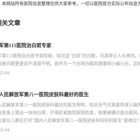
：本网站所有医院信息整理仅供大家参考，一切以医院官方实际公布信息
相关文章
军第115医院治白斑专家
军第115医院治白斑专家哎呦，较近这“白斑”的问题，可真够让人头疼的
皮肤问题更是说不清道不明。我作为一个白斑白癜风健康网小编小白，这些
12-04
人民解放军第八一医院皮肤科最好的医生
人民解放军第八一医院皮肤科最好的医生啊哟，较近天气可真是热得人脑壳
发现身上冒出一块块白斑，吓得赶紧跑到医院检查，结果被确诊是白癜风
大家伙儿都在打听“国内人民解放军第八一医院皮肤科较好的医生”是哪位
12-04