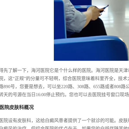
得先了解一下，海河医院它是个什么样的医院。海河医院是天津
院，这“正规”的分量可不轻啊，综合医院意味着科室齐全，技
路890号，您要是想去，可以坐220路、308路、655路或者808路
转天的号源在当日16:00停止预约。您也可以去医院挂号窗口
医院皮肤科概况
医院设有皮肤科，这给白癜风患者提供了一个就诊的可能。皮肤
白癜风的治疗，但综合医院的优点在于，如果您的白斑伴随其他