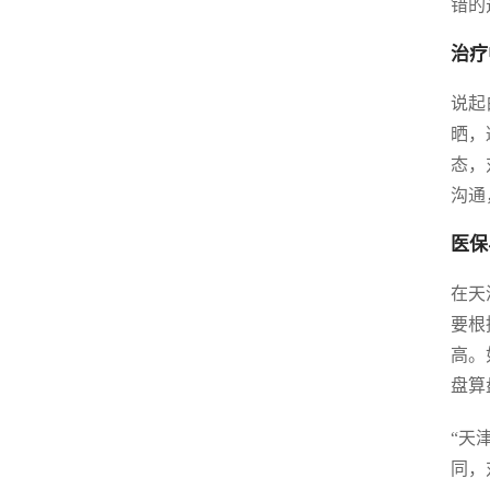
错的
治疗
说起
晒，
态，
沟通
医保
在天
要根
高。
盘算
“天
同，