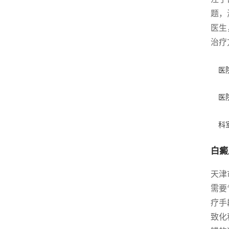
题，
医生
治疗
医
医
科
白癜
天津
需要
疗手
致化