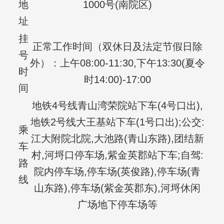
地
1000号(南院区)
址
挂
正常工作时间（双休日及法定节假日除
号
外）：上午08:00-11:30,下午13:30(夏令
时
时14:00)-17:00
间
地铁4号线青山湾荣院站下车(4号口出),
地铁2号线大王基站下车(1号口出);公交:
乘
江大附院北院,大池路(青山东路),团结新
车
村,河埒口停车场,紫金英郡站下车;自驾:
路
院内停车场,停车场(英俊路),停车场(青
线
山东路),停车场(紫金英郡东),河埒休闲
广场地下停车场等