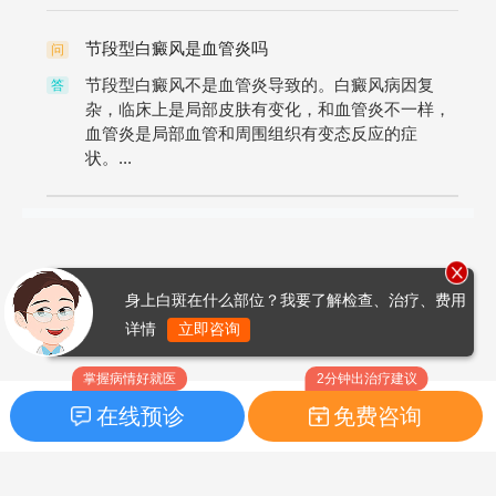
节段型白癜风是血管炎吗
问
节段型白癜风不是血管炎导致的。白癜风病因复
答
杂，临床上是局部皮肤有变化，和血管炎不一样，
血管炎是局部血管和周围组织有变态反应的症
状。...
身上白斑在什么部位？我要了解检查、治疗、费用
详情
立即咨询
掌握病情好就医
2分钟出治疗建议
在线预诊
免费咨询
首页
|
药品指南
|
FAQ问题