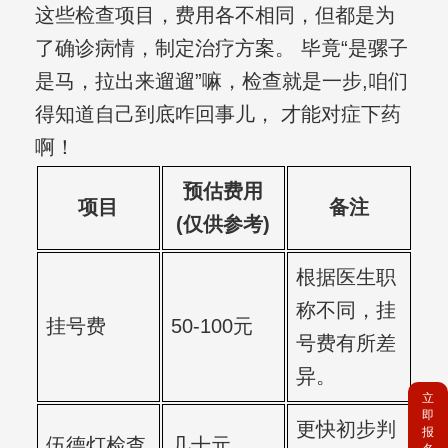
这些检查项目，费用各不相同，但都是为
了确诊病情，制定治疗方案。 毕竟“是骡子
是马，拉出来遛遛”嘛，检查就是一步,咱们
得知道自己到底咋回事儿， 才能对症下药
啊！
预估费用
项目
备注
(仅供参考)
根据医生职
称不同，挂
挂号费
50-100元
号费有所差
异。
立
即
更快初步判
报
伍德灯检查
几十元