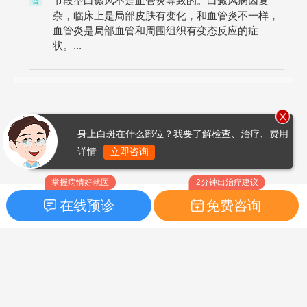
节段型白癜风不是血管炎导致的。白癜风病因复
答
杂，临床上是局部皮肤有变化，和血管炎不一样，
血管炎是局部血管和周围组织有变态反应的症
状。...
身上白斑在什么部位？我要了解检查、治疗、费用
详情
立即咨询
掌握病情好就医
2分钟出治疗建议
在线预诊
免费咨询
首页
|
药品指南
|
FAQ问题
Copyright © 2026
白癜风之家网
版权所有
鲁ICP备14010760号-3
声明：本站内容仅供参考，不作为诊断及医疗依据；部分文字及图
片均来自于网络，如侵犯到您的权益，请及时联系我们进行处理，