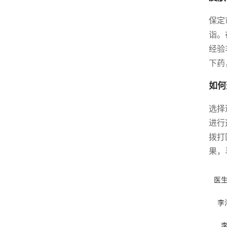
保定
诣。
经验
下药
如何
选择
进行
拨打
果，
医
李