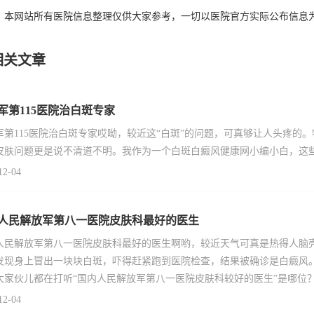
：本网站所有医院信息整理仅供大家参考，一切以医院官方实际公布信息
相关文章
军第115医院治白斑专家
军第115医院治白斑专家哎呦，较近这“白斑”的问题，可真够让人头疼的
皮肤问题更是说不清道不明。我作为一个白斑白癜风健康网小编小白，这些
12-04
人民解放军第八一医院皮肤科最好的医生
人民解放军第八一医院皮肤科最好的医生啊哟，较近天气可真是热得人脑壳
发现身上冒出一块块白斑，吓得赶紧跑到医院检查，结果被确诊是白癜风
大家伙儿都在打听“国内人民解放军第八一医院皮肤科较好的医生”是哪位
12-04