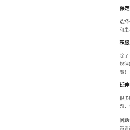
保定
选择
和患
积极
除了
规律
魔！
延伸
很多
题，
问题
患者