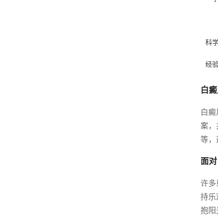
科
经
白癜
白癜
案，
等，
面对
许多
持乐
抱阳