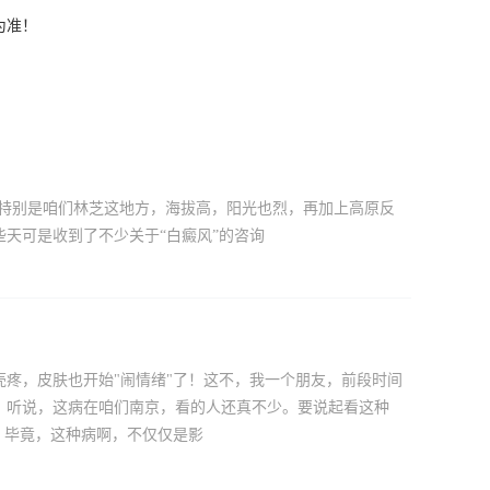
为准！
。特别是咱们林芝这地方，海拔高，阳光也烈，再加上高原反
天可是收到了不少关于“白癜风”的咨询
疼，皮肤也开始"闹情绪"了！这不，我一个朋友，前段时间
。听说，这病在咱们南京，看的人还真不少。要说起看这种
？毕竟，这种病啊，不仅仅是影