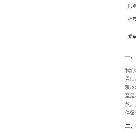
门
挂
乘
一、
我们
胃口
难以
至是
熬。
停留
二、