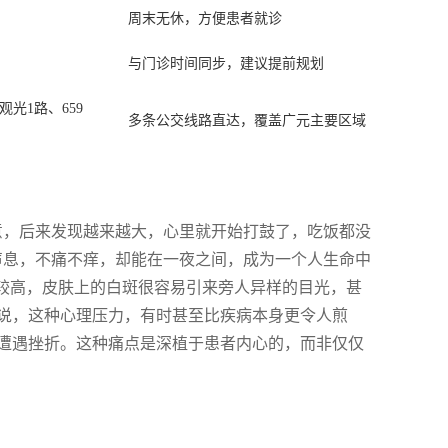
周末无休，方便患者就诊
与门诊时间同步，建议提前规划
、观光1路、659
多条公交线路直达，覆盖广元主要区域
意，后来发现越来越大，心里就开始打鼓了，吃饭都没
声息，不痛不痒，却能在一夜之间，成为一个人生命中
度较高，皮肤上的白斑很容易引来旁人异样的目光，甚
说，这种心理压力，有时甚至比疾病本身更令人煎
遭遇挫折。这种痛点是深植于患者内心的，而非仅仅