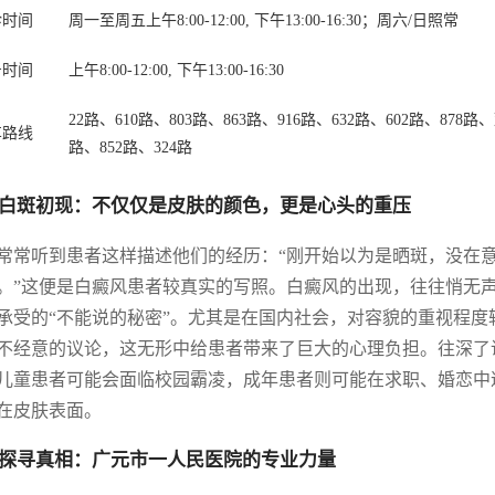
诊时间
周一至周五上午8:00-12:00, 下午13:00-16:30；周六/日照常
号时间
上午8:00-12:00, 下午13:00-16:30
22路、610路、803路、863路、916路、632路、602路、878路
车路线
路、852路、324路
白斑初现：不仅仅是皮肤的颜色，更是心头的重压
常常听到患者这样描述他们的经历：“刚开始以为是晒斑，没在
。”这便是白癜风患者较真实的写照。白癜风的出现，往往悄无
承受的“不能说的秘密”。尤其是在国内社会，对容貌的重视程
不经意的议论，这无形中给患者带来了巨大的心理负担。往深了
儿童患者可能会面临校园霸凌，成年患者则可能在求职、婚恋中
在皮肤表面。
探寻真相：广元市一人民医院的专业力量