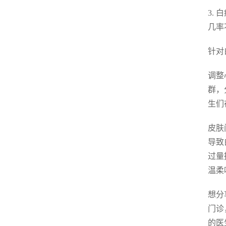
3.
几率
针对
调整
群，
生们
皮肤
导致
过量
温柔
想分
门诊
的医