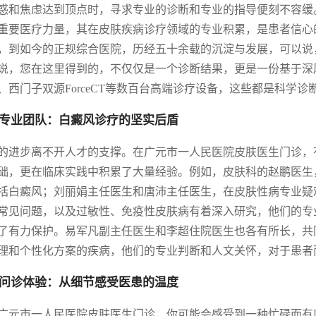
惑和焦虑达到顶点时，寻求专业的诊断和专业的指导便刻不容缓
重要医疗力量，其在皮肤疾病诊疗领域的专业积累，是患者信心的
，到如今的正规综合医院，历经五十余载的沉淀与发展，可以说
说，您在这里得到的，不仅仅是一个诊断结果，更是一份基于深
、西门子双源ForceCT等数百台高端诊疗设备，这些都是科学
专业团队：白癜风诊疗的坚实后盾
的进步离不开人才的支撑。在广元市一人民医院皮肤医生门诊，
础，更在临床实践中积累了大量经验。例如，皮肤科的赵鹏医生
括白癜风；刘丽娟主任医生和唐沛主任医生，在皮肤性病专业疑
常见问题，以及过敏性、免疫性皮肤病有着深入研究，他们的专
了有力保护。易军凡副主任医生和李超住院医生也各有所长，共
理和个性化方案的疾病，他们的专业判断和人文关怀，对于患者
问诊体验：从细节感受医患的温度
广元市一人民医院皮肤医生门诊，你可能会感受到一种忙碌而有