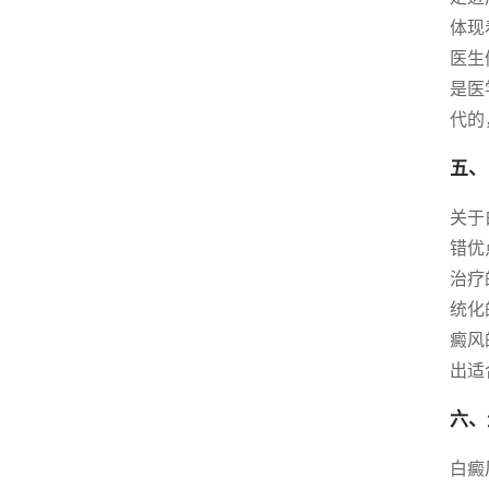
体现
医生
是医
代的
五、
关于
错优
治疗
统化
癜风
出适
六、
白癜