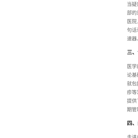
当疑
部的
医院
句话
速器
三、
医学
论基
就包
疹等
提供
期管
四、
走进