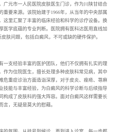
。广元市一人民医院皮肤医生门诊，作为川陕甘结合
重要来源。该院始建于1966年，从当年的中央部属
，这里汇聚了丰富的临床经验和科学的诊疗设备。换
厚医学底蕴的专业判断。医院拥有医科达医用直线加
诊断皮肤问题，包括白癜风，不可或缺的硬件保护。
有一支经验丰富的医护团队，他们不仅拥有扎实的理
，作为住院医生，擅长处理多种皮肤科常见病，其中
难危重症诊治方面造诣深厚，对于皮炎、痤疮、荨麻
业技能与丰富经验，为白癜风的科学诊断与后续指导
同构成了皮肤科的强大阵容。面对白癜风这样需要长
而言，无疑是莫大的慰藉。
序的氛围。从挂号到候诊，再到进入诊室，每一步都