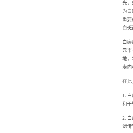
光，
为白
重要
白斑
白癜
元市
地，
走向
在此
1.
和干
2.
遗传