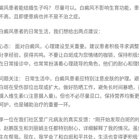
 白癜风患者能结婚生子吗？ 尽量可以。白癜风不影响生育功能
不高，且即便患病也并不是不治之症。
白癜风患者的日常生活，我们想给出两点建议：
心态： 面对白癜风，心理建设至关重要。建议患者积极寻求调
分享经验，获得共鸣。不要让白斑成为您情绪的枷锁，保持积极
在日常接诊中，也常常扮演着心理疏导的角色，他们的耐心和理
问题关注： 日常生活中，白癜风患者应特别注意皮肤的护理。避
白斑在受伤部位出现或扩大。做好防晒工作，避免长时间暴晒，
摄入维生素C(注意摄入量)，但也不必尽量忌口，保持营养均衡
呵护，也是辅助治疗的重要一环。
享一位在我们社区里广元病友的真实反馈：“刚开始发现白斑的
，赵鹏医生和刘丽娟主任都特别耐心，详细解释了我的情况。虽
生在帮我。现在，我学会了和白斑和平共处，生活也变得更积极