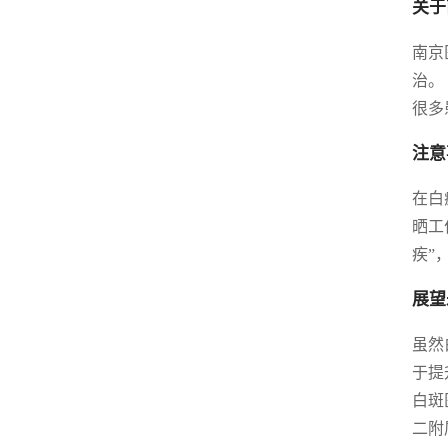
关于
南京
治。
很多
注意
在白
晒工
疾”
展望
虽然
于提
白斑
二附