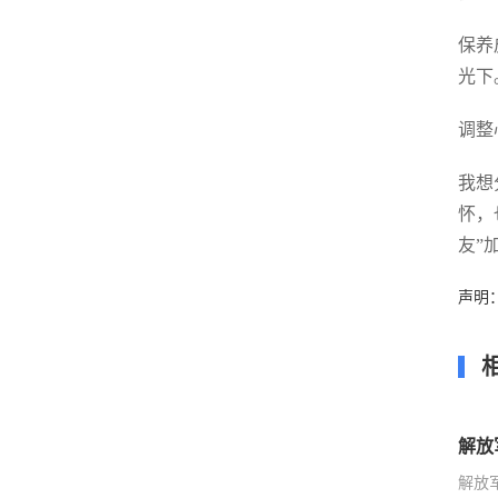
保养
光下
调整
我想
怀，
友”
声明
解放
解放