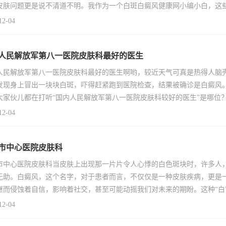
皮肤问题更是说不清道不明。我作为一个白斑白癜风健康网小编小白，这些
12-04
人民解放军第八一医院皮肤科最好的医生
人民解放军第八一医院皮肤科最好的医生啊哟，较近天气可真是热得人脑壳
发现身上冒出一块块白斑，吓得赶紧跑到医院检查，结果被确诊是白癜风
大家伙儿都在打听“国内人民解放军第八一医院皮肤科较好的医生”是哪位
12-04
市中心医院皮肤科
市中心医院皮肤科当皮肤上出现那一片片令人心悸的白色斑块时，许多人
无助。白癜风，这个名字，对于患者而言，不仅仅是一种皮肤疾病，更是
继而侵蚀着自信，影响着社交，甚至可能动摇我们对未来的期盼。这种“白
12-04