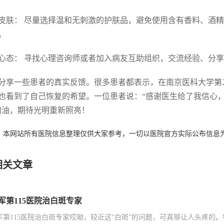
皮肤： 尽量选择温和无刺激的护肤品，避免使用含有香料、酒
。
心态： 寻找心理咨询师或者加入病友互助组织，交流经验、分
分享一些患者的真实反馈。很多患者都表示，在南京医科大学第
也看到了自己恢复的希望。一位患者说：“感谢医生给了我信心，
加油，期待光明重新照亮！
：本网站所有医院信息整理仅供大家参考，一切以医院官方实际公布信息
相关文章
军第115医院治白斑专家
军第115医院治白斑专家哎呦，较近这“白斑”的问题，可真够让人头疼的