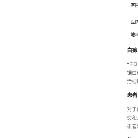
医
医
地
白癜
“白
据白
活检
患者
对于
交和
患者