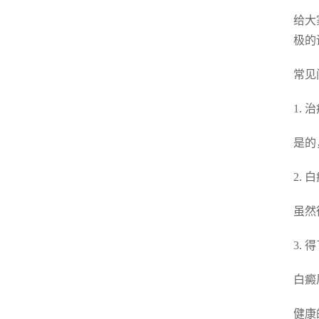
给大
极的
常见
1.
是的
2.
虽然
3.
白癜
健康