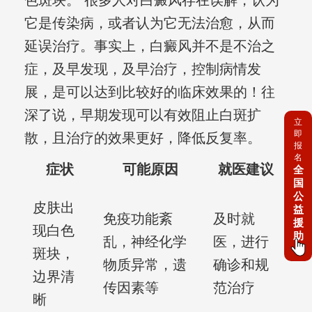
色斑块。 很多人对白癜风存在误解，认为
它是传染病，或者认为它无法治愈，从而
延误治疗。事实上，白癜风并不是不治之
症，及早发现，及早治疗，控制病情发
展，是可以达到比较好的临床效果的！往
深了说，早期发现可以有效阻止白斑扩
立
即
散，且治疗的效果更好，降低反复率。
报
名
症状
可能原因
就医建议
全
国
公
皮肤出
益
免疫功能紊
及时就
援
现白色
助
乱，神经化学
医，进行
斑块，
物质异常，遗
确诊和规
边界清
传因素等
范治疗
晰