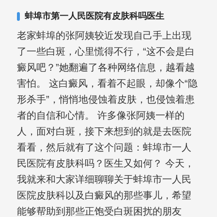
其对女性银屑病、顽固性银屑病、全身
蚌埠市第一人民医院有皮肤科吗医生
大面积、手脚部银屑病的治疗有丰富经
老家蚌埠的张阿姨较近发现自己手上出现
验。
了一些白斑，心里慌得不行，“这不会是白
癜风吧？”她翻遍了各种网络信息，越看越
害怕。 这白癜风，看着不起眼，却像个“隐
形杀手”，悄悄地侵蚀着皮肤，也侵蚀着患
者的自信和心情。 许多像张阿姨一样的
人，面对白斑，接下来想到的就是去医院
看看，然后就有了这个问题：蚌埠市一人
民医院有皮肤科吗？医生又如何？ 今天，
我就来和大家详细聊聊关于蚌埠市一人民
医院皮肤科以及白癜风的那些事儿，希望
能够帮助到那些正饱受白斑困扰的朋友